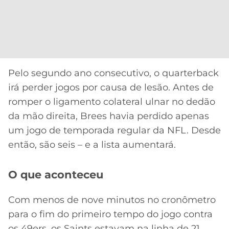
CASSINOS
ONLINE
LALIGA
2026
GRÊMIO
ATLÉTICO
MG
Pelo segundo ano consecutivo, o quarterback
irá perder jogos por causa de lesão. Antes de
CRUZEIRO
romper o ligamento colateral ulnar no dedão
da mão direita, Brees havia perdido apenas
um jogo de temporada regular da NFL. Desde
então, são seis – e a lista aumentará.
O que aconteceu
Com menos de nove minutos no cronômetro
para o fim do primeiro tempo do jogo contra
os 49ers, os Saints estavam na linha de 21