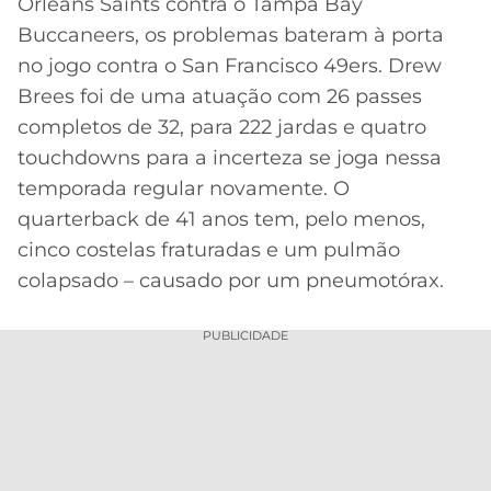
Orleans Saints contra o Tampa Bay
Buccaneers, os problemas bateram à porta
MERCADO
CÓDIGO
CORINTHIANS
DA
DE
LIBERTADORES
no jogo contra o San Francisco 49ers. Drew
BOLA
INDICAÇÃO
SÃO
Brees foi de uma atuação com 26 passes
BET365
PAULO
COPA
completos de 32, para 222 jardas e quatro
PALPITES
DO
touchdowns para a incerteza se joga nessa
CÓDIGO
BRASIL
SANTOS
temporada regular novamente. O
BETANO
quarterback de 41 anos tem, pelo menos,
PREMIER
FLAMENGO
cinco costelas fraturadas e um pulmão
MELHORES
LEAGUE
APPS
colapsado – causado por um pneumotórax.
DE
FLUMINENSE
COPA
APOSTAS
SUL-
PUBLICIDADE
BOTAFOGO
AMERICANA
CASSINOS
ONLINE
VASCO
LIGA
DOS
MELHORES
CAMPEÕES
INTERNACIONAL