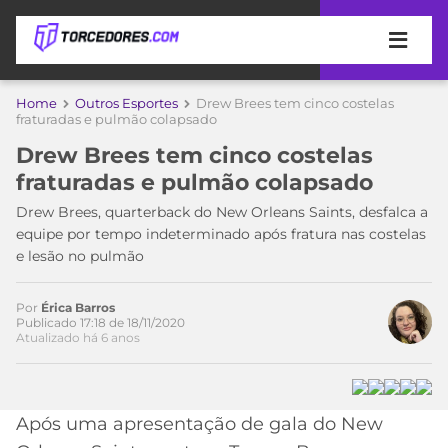
APOSTAS
Home
Outros Esportes
Drew Brees tem cinco costelas
fraturadas e pulmão colapsado
ÚLTIMAS
DICAS
Drew Brees tem cinco costelas
DE
fraturadas e pulmão colapsado
APOSTA
COPA
Drew Brees, quarterback do New Orleans Saints, desfalca a
DO
equipe por tempo indeterminado após fratura nas costelas
MUNDO
MELHORES
e lesão no pulmão
SITES
DE
TIMES
APOSTAS
Por
Érica Barros
Publicado 17:18 de 18/11/2020
2026
Atualizado há 6 anos
CAMPEONATOS
MEU
TIME
CÓDIGO
MÍDIA
PROMOCIONAL
BRASILEIRÃO
Após uma apresentação de gala do New
ESPORTIVA
BETBOOM
PALMEIRAS
SÉRIE
A