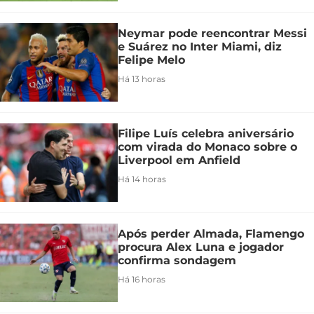
Neymar pode reencontrar Messi
e Suárez no Inter Miami, diz
Felipe Melo
Há 13 horas
Filipe Luís celebra aniversário
com virada do Monaco sobre o
Liverpool em Anfield
Há 14 horas
Após perder Almada, Flamengo
procura Alex Luna e jogador
confirma sondagem
Há 16 horas