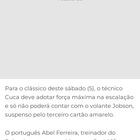
Para o clássico deste sábado (5), o técnico
Cuca deve adotar força máxima na escalação
e só não poderá contar com o volante Jobson,
suspenso pelo terceiro cartão amarelo.
O português Abel Ferreira, treinador do