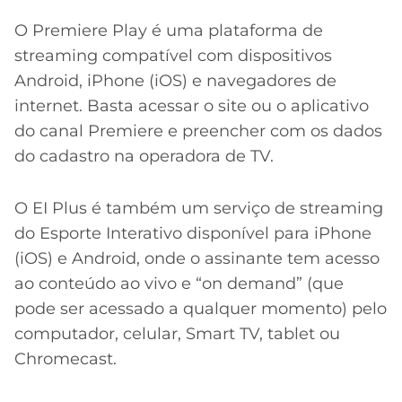
O Premiere Play é uma plataforma de
streaming compatível com dispositivos
Android, iPhone (iOS) e navegadores de
internet. Basta acessar o site ou o aplicativo
do canal Premiere e preencher com os dados
do cadastro na operadora de TV.
O EI Plus é também um serviço de streaming
do Esporte Interativo disponível para iPhone
(iOS) e Android, onde o assinante tem acesso
ao conteúdo ao vivo e “on demand” (que
pode ser acessado a qualquer momento) pelo
computador, celular, Smart TV, tablet ou
Chromecast.