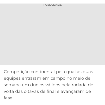
PUBLICIDADE
Competição continental pela qual as duas
equipes entraram em campo no meio de
semana em duelos válidos pela rodada de
volta das oitavas de final e avançaram de
fase.