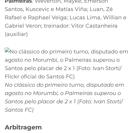
Palmeiras
: Weverton, Mayke, Emerson
Santos, Kuscevic e Matías Viña; Luan, Zé
Rafael e Raphael Veiga; Lucas Lima, Willian e
Gabriel Veron; treinador: Vitor Castanheira
(auxiliar)
No clássico do primeiro turno, disputado em
agosto no Morumbi, o Palmeiras superou o
Santos pelo placar de 2 x 1 (Foto: Ivan Storti/
Santos FC)
Arbitragem