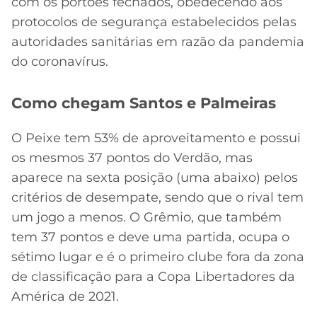
CASSINOS
com os portões fechados, obedecendo aos
ONLINE
protocolos de segurança estabelecidos pelas
LALIGA
2026
GRÊMIO
autoridades sanitárias em razão da pandemia
do coronavírus.
ATLÉTICO
MG
Como chegam Santos e Palmeiras
CRUZEIRO
O Peixe tem 53% de aproveitamento e possui
os mesmos 37 pontos do Verdão, mas
aparece na sexta posição (uma abaixo) pelos
critérios de desempate, sendo que o rival tem
um jogo a menos. O Grêmio, que também
tem 37 pontos e deve uma partida, ocupa o
sétimo lugar e é o primeiro clube fora da zona
de classificação para a Copa Libertadores da
América de 2021.