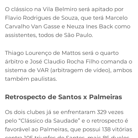
O clássico na Vila Belmiro será apitado por
Flavio Rodrigues de Souza, que terá Marcelo
Carvalho Van Gasse e Neuza Ines Back como
assistentes, todos de São Paulo.
Thiago Lourenço de Mattos será o quarto
árbitro e José Claudio Rocha Filho comanda o
sistema de VAR (arbitragem de vídeo), ambos
também paulistas.
Retrospecto de Santos x Palmeiras
Os dois clubes já se enfrentaram 329 vezes
pelo “Clássico da Saudade” e o retrospecto é
favorável ao Palmeiras, que possui 138 vitórias
contra 105 triunfos do Santos, mais 86 duelos