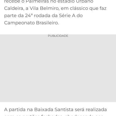
recebe o Palmeiras no estádio Urbano
Caldeira, a Vila Belmiro, em clássico que faz
MERCADO
CÓDIGO
CORINTHIANS
DA
DE
LIBERTADORES
parte da 24ª rodada da Série A do
BOLA
INDICAÇÃO
SÃO
Campeonato Brasileiro.
BET365
PAULO
COPA
PALPITES
DO
PUBLICIDADE
CÓDIGO
BRASIL
SANTOS
BETANO
PREMIER
FLAMENGO
MELHORES
LEAGUE
APPS
DE
FLUMINENSE
COPA
APOSTAS
SUL-
BOTAFOGO
AMERICANA
CASSINOS
ONLINE
VASCO
LIGA
DOS
A partida na Baixada Santista será realizada
MELHORES
CAMPEÕES
INTERNACIONAL