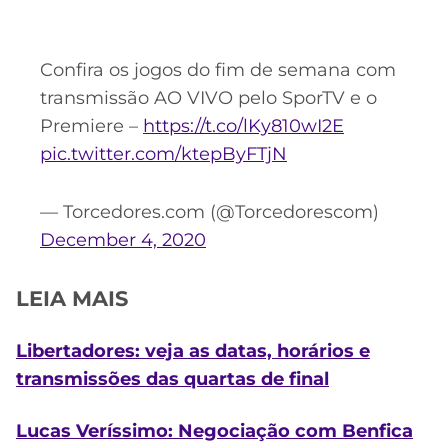
Confira os jogos do fim de semana com
transmissão AO VIVO pelo SporTV e o
Premiere –
https://t.co/lKy810wI2E
pic.twitter.com/ktepByFTjN
— Torcedores.com (@Torcedorescom)
December 4, 2020
LEIA MAIS
Libertadores: veja as datas, horários e
transmissões das quartas de final
Lucas Veríssimo: Negociação com Benfica