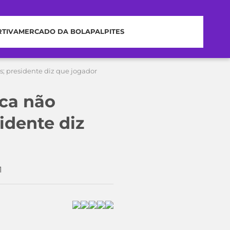
RTIVA
MERCADO DA BOLA
PALPITES
s; presidente diz que jogador
ca não
idente diz
1