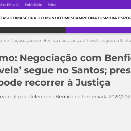
ítica Editorial
Publicidade
Sobre
TAS
ÚLTIMAS
COPA DO MUNDO
TIMES
CAMPEONATOS
MÍDIA ESPO
simo: Negociação com Benfica não avança, e ‘novela’ segue no Santo
imo: Negociação com Benfi
vela’ segue no Santos; pres
pode recorrer à Justiça
 verbal para defender o Benfica na temporada 2020/202
0