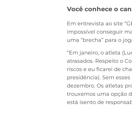
Você conhece o can
Em entrevista ao site “G
impossível conseguir ma
uma “brecha” para o joga
“Em janeiro, o atleta (L
atrasados. Respeito o Co
riscos e eu ficarei de c
presidência). Sem esses
dezembro. Os atletas pr
trouxemos uma opção de 
está isento de responsab