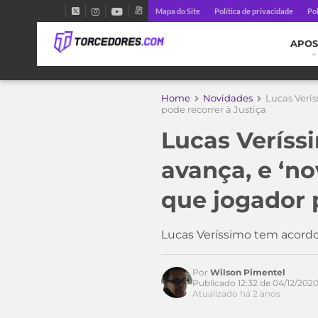
Mapa do Site
Política de privacidade
Pol
APOS
Home
Novidades
Lucas Verís
pode recorrer à Justiça
Lucas Veríss
avança, e ‘no
que jogador 
Lucas Veríssimo tem acordo
Acesse o perfil do autor
no Twitter
Por
Wilson Pimentel
Publicado 12:32 de 04/12/202
Atualizado há 2 anos