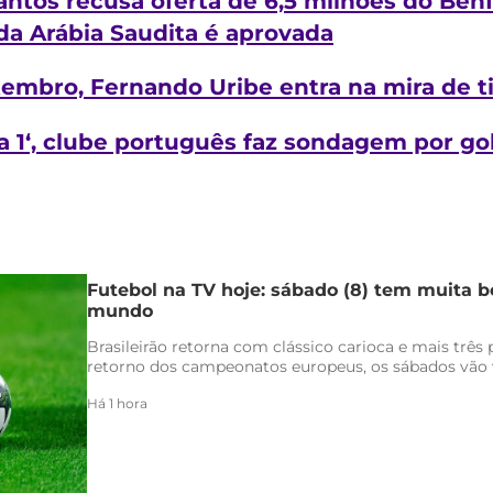
antos recusa oferta de 6,5 milhões do Benf
da Arábia Saudita é aprovada
embro, Fernando Uribe entra na mira de 
 1‘, clube português faz sondagem por go
Futebol na TV hoje: sábado (8) tem muita bo
mundo
Brasileirão retorna com clássico carioca e mais três
retorno dos campeonatos europeus, os sábados vão v
Há 1 hora