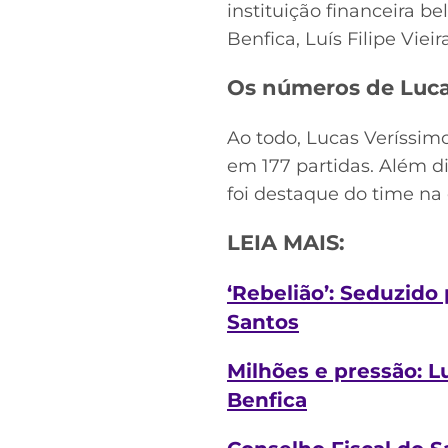
instituição financeira b
Benfica, Luís Filipe Vieir
Os números de Luca
Ao todo, Lucas Veríssim
em 177 partidas. Além di
foi destaque do time na
LEIA MAIS:
‘Rebelião’: Seduzido
Santos
Milhões e pressão: L
Benfica