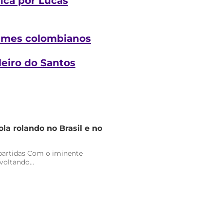
ica por Lucas
times colombianos
leiro do Santos
la rolando no Brasil e no
 partidas Com o iminente
oltando...