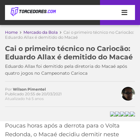
APOSTAS
Home
Mercado da Bola
Cai o primeiro técnico no Cariocão:
Eduardo Allax é demitido do Macaé
ÚLTIMAS
DICAS
Cai o primeiro técnico no Cariocão:
DE
Eduardo Allax é demitido do Macaé
APOSTA
COPA
Eduardo Allax foi demitido pela diretoria do Macaé após
DO
quatro jogos no Campeonato Carioca
MUNDO
MELHORES
SITES
DE
Por
Wilson Pimentel
TIMES
Publicado 20:55 de 20/03/2021
APOSTAS
Atualizado há 5 anos
2026
CAMPEONATOS
MEU
TIME
CÓDIGO
Poucas horas após a derrota para o Volta
MÍDIA
PROMOCIONAL
BRASILEIRÃO
Acesse o perfil do autor
ESPORTIVA
BETBOOM
PALMEIRAS
SÉRIE
Redonda, o Macaé decidiu demitir neste
no Twitter
A