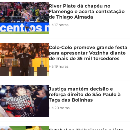
River Plate dá chapéu no
Flamengo e acerta contratação
de Thiago Almada
Há 17 horas
Colo-Colo promove grande festa
para apresentar Vozinha diante
de mais de 35 mil torcedores
Há 19 horas
Justiça mantém decisão e
reforça direito do São Paulo à
Taça das Bolinhas
Há 20 horas