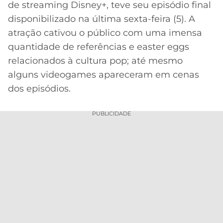
de streaming Disney+, teve seu episódio final
MERCADO
CÓDIGO
CORINTHIANS
disponibilizado na última sexta-feira (5). A
DA
DE
LIBERTADORES
atração cativou o público com uma imensa
BOLA
INDICAÇÃO
SÃO
quantidade de referências e easter eggs
BET365
PAULO
COPA
relacionados à cultura pop; até mesmo
PALPITES
DO
alguns videogames apareceram em cenas
CÓDIGO
BRASIL
SANTOS
BETANO
dos episódios.
PREMIER
FLAMENGO
MELHORES
LEAGUE
PUBLICIDADE
APPS
DE
FLUMINENSE
COPA
APOSTAS
SUL-
BOTAFOGO
AMERICANA
CASSINOS
ONLINE
VASCO
LIGA
DOS
MELHORES
CAMPEÕES
INTERNACIONAL