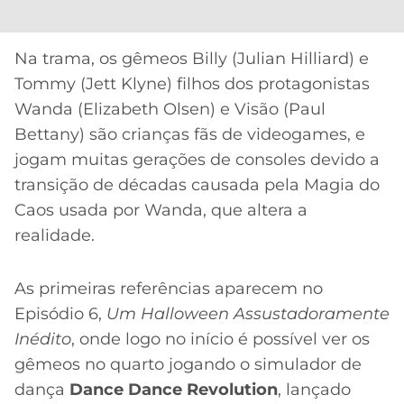
CASSINOS
ONLINE
LALIGA
2026
GRÊMIO
Na trama, os gêmeos Billy (Julian Hilliard) e
Tommy (Jett Klyne) filhos dos protagonistas
ATLÉTICO
Wanda (Elizabeth Olsen) e Visão (Paul
MG
Bettany) são crianças fãs de videogames, e
jogam muitas gerações de consoles devido a
CRUZEIRO
transição de décadas causada pela Magia do
Caos usada por Wanda, que altera a
realidade.
As primeiras referências aparecem no
Episódio 6,
Um Halloween Assustadoramente
Inédito
, onde logo no início é possível ver os
gêmeos no quarto jogando o simulador de
dança
Dance Dance Revolution
, lançado