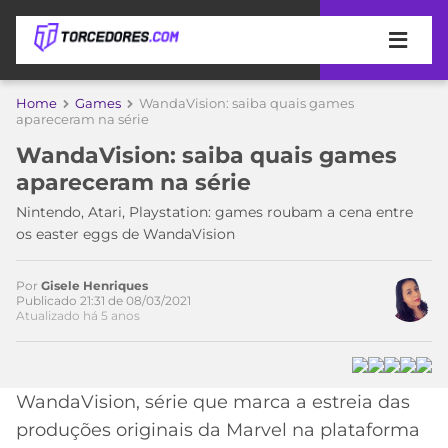
APOSTAS
Home
Games
WandaVision: saiba quais games
apareceram na série
ÚLTIMAS
DICAS
WandaVision: saiba quais games
DE
apareceram na série
APOSTA
COPA
Nintendo, Atari, Playstation: games roubam a cena entre
DO
os easter eggs de WandaVision
MUNDO
MELHORES
SITES
DE
Por
Gisele Henriques
TIMES
Acesse o perfil do autor
Publicado 21:31 de 08/03/2021
APOSTAS
Atualizado há 5 anos
no Twitter
2026
CAMPEONATOS
MEU
TIME
CÓDIGO
WandaVision, série que marca a estreia das
MÍDIA
PROMOCIONAL
BRASILEIRÃO
ESPORTIVA
BETBOOM
PALMEIRAS
SÉRIE
produções originais da Marvel na plataforma
A