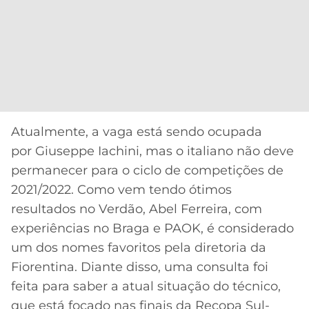
CASSINOS
ONLINE
LALIGA
2026
GRÊMIO
ATLÉTICO
MG
CRUZEIRO
Atualmente, a vaga está sendo ocupada
por Giuseppe Iachini, mas o italiano não deve
permanecer para o ciclo de competições de
2021/2022. Como vem tendo ótimos
resultados no Verdão, Abel Ferreira, com
experiências no Braga e PAOK, é considerado
um dos nomes favoritos pela diretoria da
Fiorentina. Diante disso, uma consulta foi
feita para saber a atual situação do técnico,
que está focado nas finais da Recopa Sul-