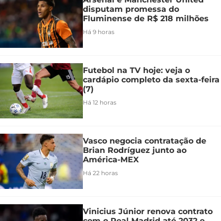
disputam promessa do
Fluminense de R$ 218 milhões
Há 9 horas
Futebol na TV hoje: veja o
cardápio completo da sexta-feira
(7)
Há 12 horas
Vasco negocia contratação de
Brian Rodríguez junto ao
América-MEX
Há 22 horas
Vinicius Júnior renova contrato
com o Real Madrid até 2032 e