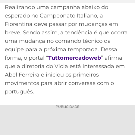
Realizando uma campanha abaixo do
MERCADO
CÓDIGO
CORINTHIANS
esperado no Campeonato Italiano, a
DA
DE
LIBERTADORES
BOLA
INDICAÇÃO
Fiorentina deve passar por mudanças em
SÃO
BET365
breve. Sendo assim, a tendência é que ocorra
PAULO
COPA
PALPITES
DO
uma mudança no comando técnico da
CÓDIGO
BRASIL
equipe para a próxima temporada. Dessa
SANTOS
BETANO
forma, o portal “
Tuttomercadoweb
” afirma
PREMIER
FLAMENGO
que a diretoria do Viola está interessada em
MELHORES
LEAGUE
Abel Ferreira e iniciou os primeiros
APPS
DE
FLUMINENSE
movimentos para abrir conversas com o
COPA
APOSTAS
português.
SUL-
BOTAFOGO
AMERICANA
CASSINOS
PUBLICIDADE
ONLINE
VASCO
LIGA
DOS
MELHORES
CAMPEÕES
INTERNACIONAL