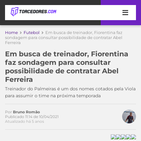
APOSTAS
Home
Futebol
Em busca de treinador, Fiorentina faz
sondagem para consultar possibilidade de contratar Abel
Ferreira
ÚLTIMAS
DICAS
DE
Em busca de treinador, Fiorentina
APOSTA
COPA
faz sondagem para consultar
DO
possibilidade de contratar Abel
MUNDO
MELHORES
Ferreira
SITES
DE
Treinador do Palmeiras é um dos nomes cotados pela Viola
TIMES
APOSTAS
para assumir o time na próxima temporada
2026
CAMPEONATOS
MEU
Por
Bruno Romão
TIME
Publicado 11:14 de 10/04/2021
CÓDIGO
Atualizado há 5 anos
MÍDIA
PROMOCIONAL
BRASILEIRÃO
ESPORTIVA
BETBOOM
PALMEIRAS
SÉRIE
A