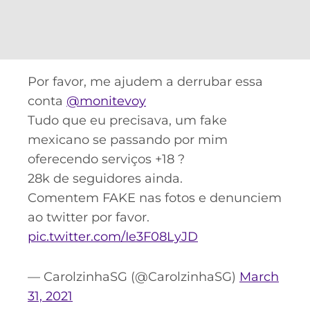
CASSINOS
ONLINE
LALIGA
2026
GRÊMIO
ATLÉTICO
Por favor, me ajudem a derrubar essa
MG
conta
@monitevoy
Tudo que eu precisava, um fake
CRUZEIRO
mexicano se passando por mim
oferecendo serviços +18 ?
28k de seguidores ainda.
Comentem FAKE nas fotos e denunciem
ao twitter por favor.
pic.twitter.com/Ie3F08LyJD
— CarolzinhaSG (@CarolzinhaSG)
March
31, 2021