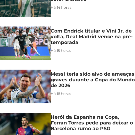
Há 14 horas
Com Endrick titular e Vini Jr. de
volta, Real Madrid vence na pré-
temporada
Há 15 horas
Messi teria sido alvo de ameaças
graves durante a Copa do Mundo
de 2026
Há 16 horas
Herói da Espanha na Copa,
Ferran Torres pede para deixar o
Barcelona rumo ao PSG