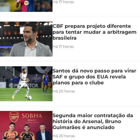
Há 17 horas
CBF prepara projeto diferente
para tentar mudar a arbitragem
brasileira
Há 17 horas
Santos dá novo passo para virar
SAF e grupo dos EUA revela
planos para o clube
Há 20 horas
Segunda maior contratação da
história do Arsenal, Bruno
Guimarães é anunciado
Há 20 horas