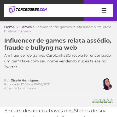
APOSTAS
Home
Games
Influencer de games relata assédio, fraude e
bullyng na web
ÚLTIMAS
DICAS
Influencer de games relata assédio,
DE
fraude e bullyng na web
APOSTA
COPA
A influencer de games CarolzinhaSG revela ter encontrado
DO
um perfil fake com seu nome vendendo nudes falsos no
MUNDO
MELHORES
Twitter
SITES
DE
TIMES
Acesse o perfil do autor
APOSTAS
Por
Gisele Henriques
no Twitter
Publicado 17:06 de 01/04/2021
2026
Atualizado há 5 anos
CAMPEONATOS
MEU
TIME
CÓDIGO
MÍDIA
PROMOCIONAL
BRASILEIRÃO
Em um desabafo através dos Stories de sua
ESPORTIVA
BETBOOM
PALMEIRAS
SÉRIE
A