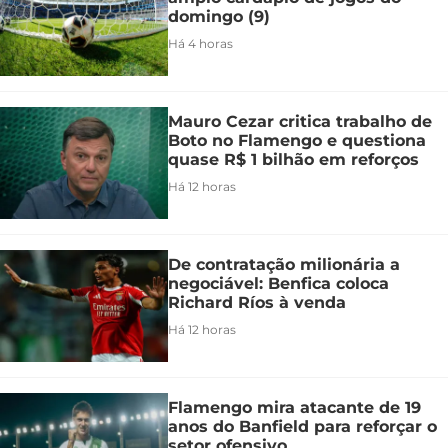
domingo (9)
Há 4 horas
Mauro Cezar critica trabalho de
Boto no Flamengo e questiona
quase R$ 1 bilhão em reforços
Há 12 horas
De contratação milionária a
negociável: Benfica coloca
Richard Ríos à venda
Há 12 horas
Flamengo mira atacante de 19
anos do Banfield para reforçar o
setor ofensivo