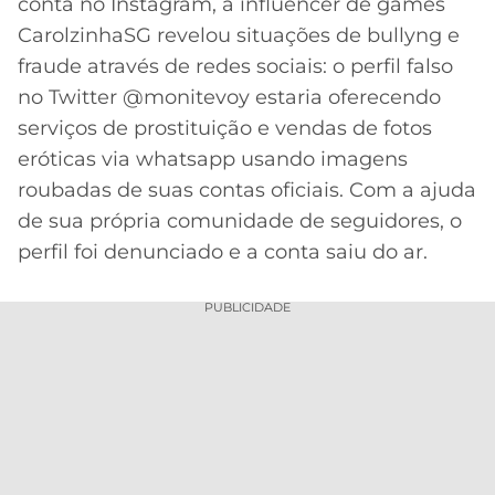
conta no Instagram, a influencer de games
CarolzinhaSG revelou situações de bullyng e
MERCADO
CÓDIGO
CORINTHIANS
DA
DE
LIBERTADORES
fraude através de redes sociais: o perfil falso
BOLA
INDICAÇÃO
SÃO
no Twitter @monitevoy estaria oferecendo
BET365
PAULO
COPA
serviços de prostituição e vendas de fotos
PALPITES
DO
eróticas via whatsapp usando imagens
CÓDIGO
BRASIL
SANTOS
roubadas de suas contas oficiais. Com a ajuda
BETANO
de sua própria comunidade de seguidores, o
PREMIER
FLAMENGO
perfil foi denunciado e a conta saiu do ar.
MELHORES
LEAGUE
APPS
DE
FLUMINENSE
PUBLICIDADE
COPA
APOSTAS
SUL-
BOTAFOGO
AMERICANA
CASSINOS
ONLINE
VASCO
LIGA
DOS
MELHORES
CAMPEÕES
INTERNACIONAL