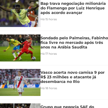
Bap trava negociação milionária
do Flamengo por Luiz Henrique
após acordo avançar
Há 15 horas
Sondado pelo Palmeiras, Fabinho
fica livre no mercado após três
anos na Arábia Saudita
Há 17 horas
Vasco acerta novo camisa 9 por
R$ 23 milhões e atacante já
desembarca no Rio
Há 18 horas
Grupo que negocia SAF do