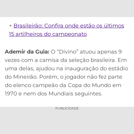
CASSINOS
ONLINE
LALIGA
2026
GRÊMIO
+
Brasileirão: Confira onde estão os últimos
ATLÉTICO
15 artilheiros do campeonato
MG
Ademir da Guia:
O “Divino” atuou apenas 9
CRUZEIRO
vezes com a camisa da seleção brasileira. Em
uma delas, ajudou na inauguração do estádio
do Mineirão. Porém, o jogador não fez parte
do elenco campeão da Copa do Mundo em
1970 e nem dos Mundiais seguintes.
PUBLICIDADE