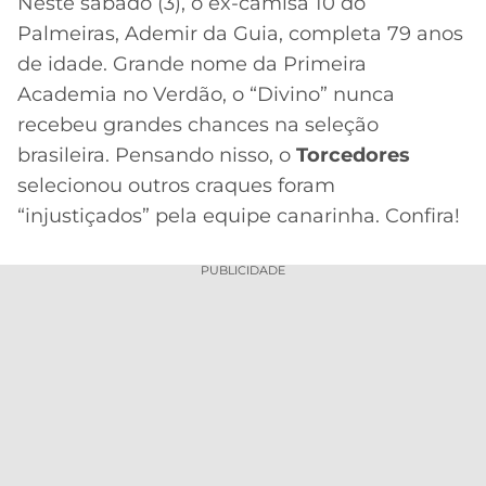
Neste sábado (3), o ex-camisa 10 do
Palmeiras, Ademir da Guia, completa 79 anos
MERCADO
CÓDIGO
CORINTHIANS
DA
DE
LIBERTADORES
de idade. Grande nome da Primeira
BOLA
INDICAÇÃO
Academia no Verdão, o “Divino” nunca
SÃO
BET365
PAULO
COPA
recebeu grandes chances na seleção
PALPITES
DO
brasileira. Pensando nisso, o
Torcedores
CÓDIGO
BRASIL
SANTOS
selecionou outros craques foram
BETANO
“injustiçados” pela equipe canarinha. Confira!
PREMIER
FLAMENGO
MELHORES
LEAGUE
APPS
PUBLICIDADE
DE
FLUMINENSE
COPA
APOSTAS
SUL-
BOTAFOGO
AMERICANA
CASSINOS
ONLINE
VASCO
LIGA
DOS
MELHORES
CAMPEÕES
INTERNACIONAL