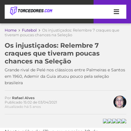
APOSTAS
Home
Futebol
Os injustiçados: Relembre 7 craques que
tiveram poucas chances na Seleção
ÚLTIMAS
DICAS
Os injustiçados: Relembre 7
DE
craques que tiveram poucas
APOSTA
COPA
chances na Seleção
DO
MUNDO
MELHORES
Grande rival de Pelé nos clássicos entre Palmeiras e Santos
SITES
em 1960, Ademir da Guia atuou pouco pela seleção
DE
brasileira
TIMES
APOSTAS
2026
Por
Rafael Alves
CAMPEONATOS
MEU
Publicado 15:02 de 03/04/2021
Atualizado há 5 anos
TIME
CÓDIGO
MÍDIA
PROMOCIONAL
BRASILEIRÃO
ESPORTIVA
BETBOOM
PALMEIRAS
SÉRIE
A