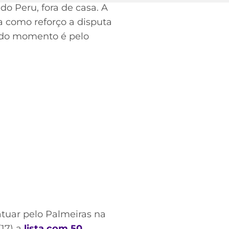
do Peru, fora de casa. A
a como reforço a disputa
a do momento é pelo
atuar pelo Palmeiras na
(17) a
lista com 50