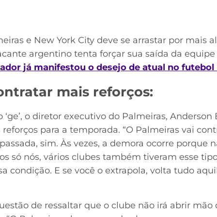
eiras e New York City deve se arrastar por mais 
atacante argentino tenta forçar sua saída da equip
ador já manifestou o desejo de atual no futebol 
ontratar mais reforços:
 ‘ge’, o diretor executivo do Palmeiras, Anderson 
s reforços para a temporada. “O Palmeiras vai contr
assada, sim. Às vezes, a demora ocorre porque nã
mos só nós, vários clubes também tiveram esse ti
 condição. E se você o extrapola, volta tudo aqu
questão de ressaltar que o clube não irá abrir mã