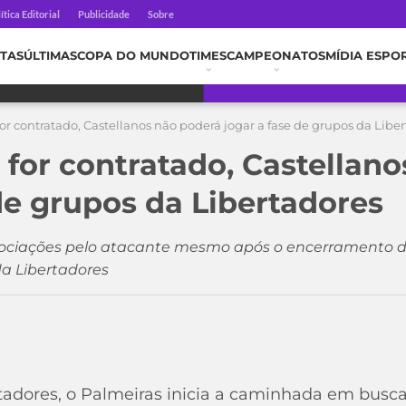
ítica Editorial
Publicidade
Sobre
TAS
ÚLTIMAS
COPA DO MUNDO
TIMES
CAMPEONATOS
MÍDIA ESPO
for contratado, Castellanos não poderá jogar a fase de grupos da Libe
 for contratado, Castellan
de grupos da Libertadores
ciações pelo atacante mesmo após o encerramento do 
da Libertadores
adores, o Palmeiras inicia a caminhada em busca o