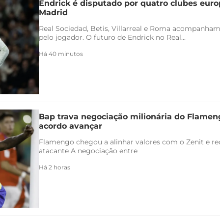
Endrick é disputado por quatro clubes euro
Madrid
Real Sociedad, Betis, Villarreal e Roma acompanham
pelo jogador. O futuro de Endrick no Real...
Há 40 minutos
Bap trava negociação milionária do Flamen
acordo avançar
Flamengo chegou a alinhar valores com o Zenit e rec
atacante A negociação entre
Há 2 horas