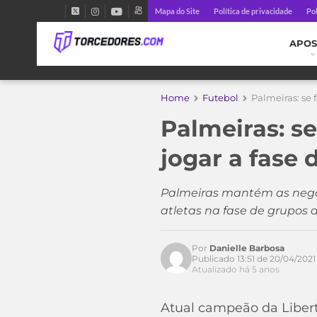
Mapa do Site
Política de privacidade
Pol
APOS
Home
Futebol
Palmeiras: se 
Palmeiras: se
jogar a fase 
Palmeiras mantém as nego
atletas na fase de grupos 
Por
Danielle Barbosa
Publicado 13:51 de 20/04/2021
Atualizado há 5 anos
Atual campeão da Libert