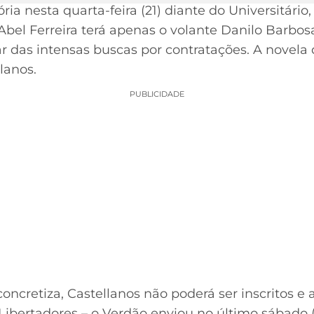
a nesta quarta-feira (21) diante do Universitário, 
el Ferreira terá apenas o volante Danilo Barbos
ar das intensas buscas por contratações. A novel
lanos.
PUBLICIDADE
oncretiza, Castellanos não poderá ser inscritos e 
Libertadores – o Verdão enviou no último sábado 