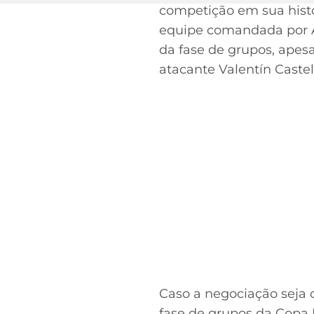
competição em sua históri
equipe comandada por Ab
da fase de grupos, apes
atacante Valentín Castel
Caso a negociação seja c
fase de grupos da Copa 