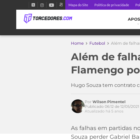
Mapa do Site
Política de privacidade
Pol
APOS
Home
Futebol
Além de falha
Além de falh
Flamengo por
Hugo Souza tem contrato 
Por
Wilson Pimentel
Publicado 06:12 de 12/05/2021
Acesse o perfil do autor
Atualizado há 5 anos
no Twitter
As falhas em partidas 
Souza perder Gabriel Ba