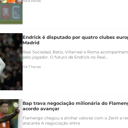
Há 6 horas
Endrick é disputado por quatro clubes euro
Madrid
Real Sociedad, Betis, Villarreal e Roma acompanham
pelo jogador. O futuro de Endrick no Real...
Há 7 horas
Bap trava negociação milionária do Flamen
acordo avançar
Flamengo chegou a alinhar valores com o Zenit e rec
atacante A negociação entre