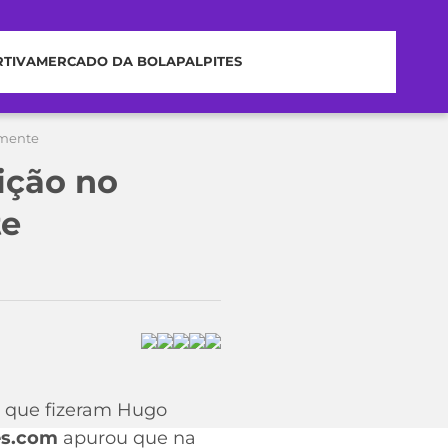
RTIVA
MERCADO DA BOLA
PALPITES
amente
ição no
te
o que fizeram Hugo
es.com
apurou que na