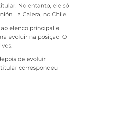
tular. No entanto, ele só
ión La Calera, no Chile.
o elenco principal e
ra evoluir na posição. O
lves.
epois de evoluir
 titular correspondeu