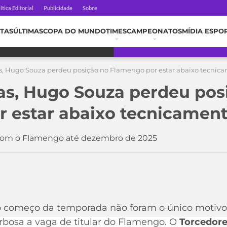
ítica Editorial
Publicidade
Sobre
TAS
ÚLTIMAS
COPA DO MUNDO
TIMES
CAMPEONATOS
MÍDIA ESPO
s, Hugo Souza perdeu posição no Flamengo por estar abaixo tecnic
as, Hugo Souza perdeu pos
 estar abaixo tecnicamen
com o Flamengo até dezembro de 2025
no começo da temporada não foram o único motiv
rbosa a vaga de titular do Flamengo. O
Torcedor