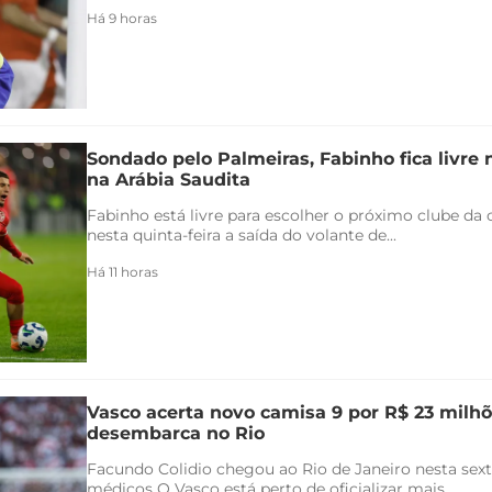
Há 9 horas
Sondado pelo Palmeiras, Fabinho fica livre
na Arábia Saudita
Fabinho está livre para escolher o próximo clube da c
nesta quinta-feira a saída do volante de...
Há 11 horas
Vasco acerta novo camisa 9 por R$ 23 milhõ
desembarca no Rio
Facundo Colidio chegou ao Rio de Janeiro nesta sexta
médicos O Vasco está perto de oficializar mais...