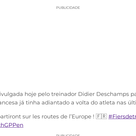
PUBLICIDADE
divulgada hoje pelo treinador Didier Deschamps p
ncesa já tinha adiantado a volta do atleta nas últ
partiront sur les routes de l’Europe ! 🇫🇷
#Fiersdet
ochGPPen
PUBLICIDADE