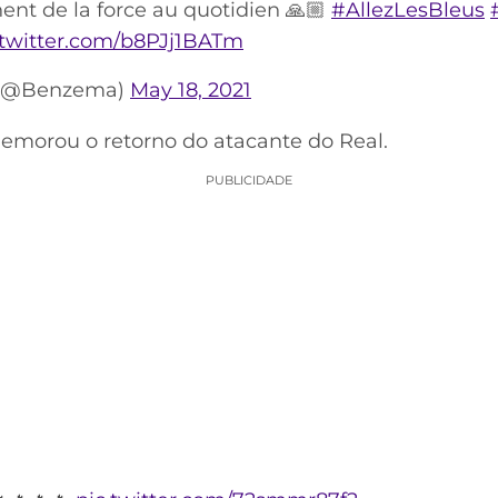
nt de la force au quotidien 🙏🏼
#AllezLesBleus
.twitter.com/b8PJj1BATm
 (@Benzema)
May 18, 2021
emorou o retorno do atacante do Real.
PUBLICIDADE