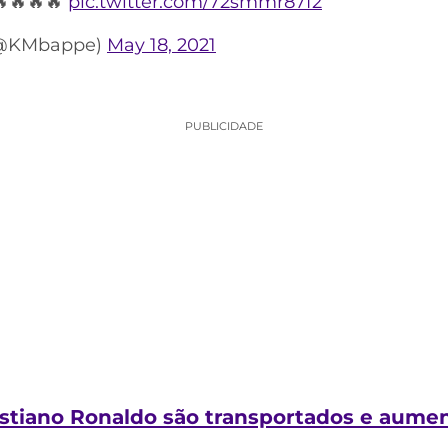
🔥🔥🔥🔥
pic.twitter.com/72smmr87f2
(@KMbappe)
May 18, 2021
PUBLICIDADE
ristiano Ronaldo são transportados e aume