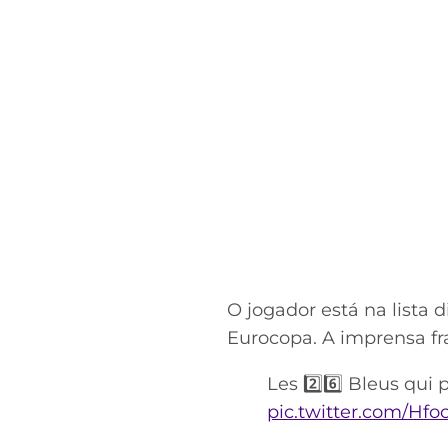
O jogador está na lista 
Eurocopa. A imprensa fra
Les 2️⃣6️⃣ Bleus qui 
pic.twitter.com/Hf