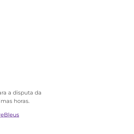
ara a disputa da
imas horas.
reBleus