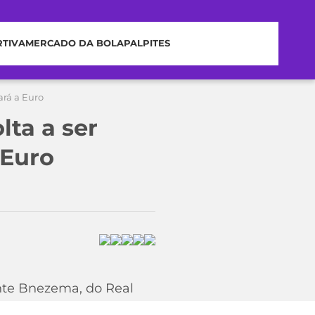
RTIVA
MERCADO DA BOLA
PALPITES
ará a Euro
ta a ser
 Euro
ante Bnezema, do Real