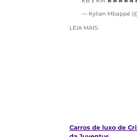
KB x KM 🔥🔥🔥🔥🔥
— Kylian Mbappé 
LEIA MAIS:
Carros de luxo de C
da Juventus