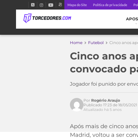
Mapa do Site
Política de privacidade
Pol
APOS
Home
Futebol
Cinco anos ap
Cinco anos a
convocado pa
Acesse o perfil do autor
no Twitter
Jogador foi punido por en
Por
Rogério Araujo
Publicado 17:23 de 18/05/2021
Atualizado há 5 anos
Após mais de cinco anos
Madrid, voltou a ser con