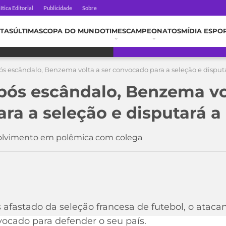
ítica Editorial
Publicidade
Sobre
TAS
ÚLTIMAS
COPA DO MUNDO
TIMES
CAMPEONATOS
MÍDIA ESPO
ós escândalo, Benzema volta a ser convocado para a seleção e disput
pós escândalo, Benzema vol
ra a seleção e disputará a
volvimento em polêmica com colega
 afastado da seleção francesa de futebol, o atac
vocado para defender o seu país.