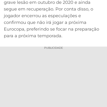
grave lesão em outubro de 2020 e ainda
MERCADO
CÓDIGO
CORINTHIANS
segue em recuperação. Por conta disso, o
DA
DE
LIBERTADORES
jogador encerrou as especulações e
BOLA
INDICAÇÃO
SÃO
confirmou que não irá jogar a próxima
BET365
PAULO
COPA
Eurocopa, preferindo se focar na preparação
PALPITES
DO
para a próxima temporada.
Acesse o perfil do autor
CÓDIGO
BRASIL
SANTOS
no Twitter
BETANO
PUBLICIDADE
PREMIER
FLAMENGO
MELHORES
LEAGUE
APPS
DE
FLUMINENSE
COPA
APOSTAS
SUL-
BOTAFOGO
AMERICANA
CASSINOS
ONLINE
VASCO
LIGA
DOS
MELHORES
CAMPEÕES
INTERNACIONAL