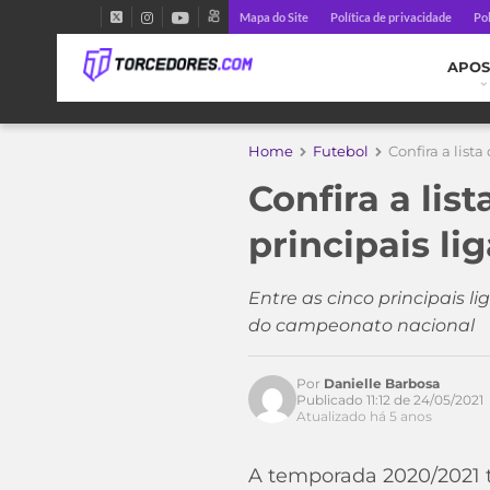
Mapa do Site
Política de privacidade
Pol
APOS
Home
Futebol
Confira a list
Confira a lis
principais l
Entre as cinco principais 
do campeonato nacional
Por
Danielle Barbosa
Publicado 11:12 de 24/05/2021
Atualizado há 5 anos
A temporada 2020/2021 