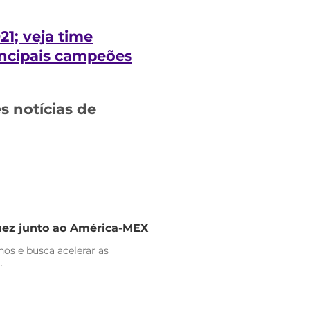
1; veja time
incipais campeões
 notícias de
uez junto ao América-MEX
nos e busca acelerar as
.