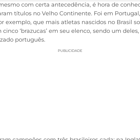
é mesmo com certa antecedência, é hora de conhec
aram títulos no Velho Continente. Foi em Portugal,
r exemplo, que mais atletas nascidos no Brasil so
 cinco ‘brazucas’ em seu elenco, sendo um deles
izado português.
PUBLICIDADE
eram campeões com três brasileiros cada: na Ingla