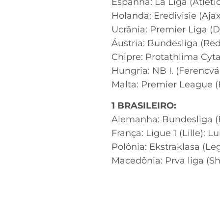
Espanha: La Liga (Atléti
Holanda: Eredivisie (Aja
Ucrânia: Premier Liga (D
Áustria: Bundesliga (Re
Chipre: Protathlima Cyt
Hungria: NB I. (Ferencvár
Malta: Premier League 
1 BRASILEIRO:
Alemanha: Bundesliga (
França: Ligue 1 (Lille): Lu
Polônia: Ekstraklasa (Le
Macedônia: Prva liga (Shk