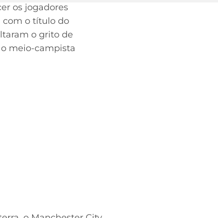
er os jogadores
 com o título do
ltaram o grito de
, o meio-campista
terra, o Manchester City