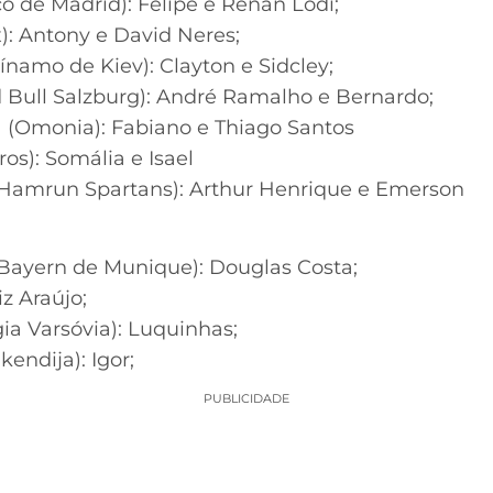
co de Madrid): Felipe e Renan Lodi;
x): Antony e David Neres;
ínamo de Kiev): Clayton e Sidcley;
d Bull Salzburg): André Ramalho e Bernardo;
a (Omonia): Fabiano e Thiago Santos
os): Somália e Isael
(Hamrun Spartans): Arthur Henrique e Emerson
Bayern de Munique): Douglas Costa;
iz Araújo;
gia Varsóvia): Luquinhas;
endija): Igor;
PUBLICIDADE