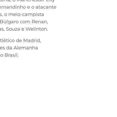
Fernandinho e o atacante
os, o meio-campista
 Búlgaro com Renan,
s, Souza e Welinton.
lético de Madrid,
eões da Alemanha
 Brasil.