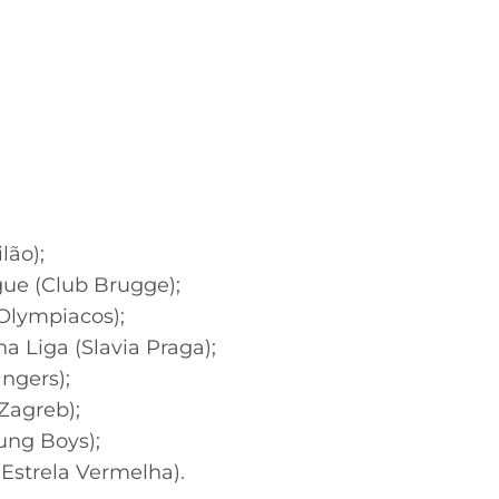
ilão);
gue (Club Brugge);
(Olympiacos);
a Liga (Slavia Praga);
ngers);
Zagreb);
ung Boys);
 (Estrela Vermelha).