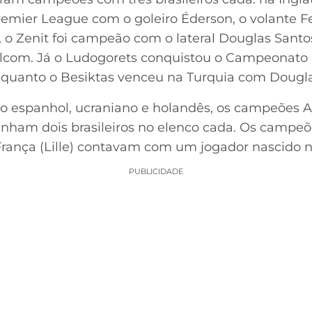
Premier League com o goleiro Éderson, o volante 
a, o Zenit foi campeão com o lateral Douglas Sant
lcom. Já o Ludogorets conquistou o Campeonato
nquanto o Besiktas venceu na Turquia com Dougla
espanhol, ucraniano e holandês, os campeões At
inham dois brasileiros no elenco cada. Os camp
rança (Lille) contavam com um jogador nascido no
PUBLICIDADE