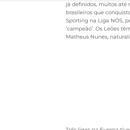
já definidos, muitos at
brasileiros que conquist
Sporting na Liga NOS, po
‘campeão’. Os Leões têm
Matheus Nunes, natural
Três ligas na Europa tiv