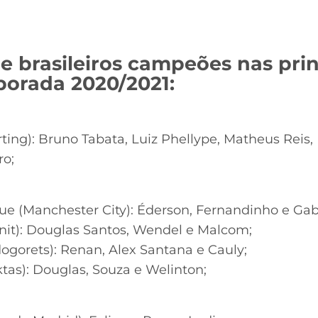
 de brasileiros campeões nas prin
orada 2020/2021:
ting): Bruno Tabata, Luiz Phellype, Matheus Reis
ro;
ue (Manchester City): Éderson, Fernandinho e Gabr
enit): Douglas Santos, Wendel e Malcom;
dogorets): Renan, Alex Santana e Cauly;
ktas): Douglas, Souza e Welinton;