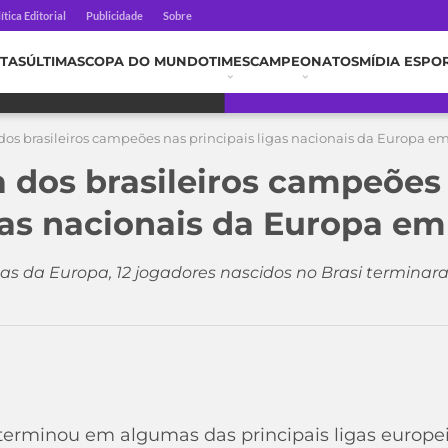
ítica Editorial
Publicidade
Sobre
TAS
ÚLTIMAS
COPA DO MUNDO
TIMES
CAMPEONATOS
MÍDIA ESPO
a dos brasileiros campeões nas principais ligas nacionais da Europa e
ta dos brasileiros campeões
igas nacionais da Europa em
ligas da Europa, 12 jogadores nascidos no Brasi termin
terminou em algumas das principais ligas europe