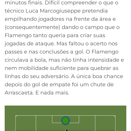
minutos finais. Difícil compreender o que o
técnico Luca Marcogiuseppe pretendia
empilhando jogadores na frente da área e
(consequentemente) dando o campo que o
Flamengo tanto queria para criar suas
jogadas de ataque. Mas faltou o acerto nos
passes e nas conclusões a gol. O Flamengo
circulava a bola, mas não tinha intensidade e
nem mobilidade suficiente para quebrar as
linhas do seu adversário. A única boa chance
depois do gol de empate foi um chute de
Arrascaeta. E nada mais.