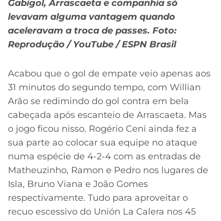
Gabigol, Arrascaeta e companhia só
levavam alguma vantagem quando
aceleravam a troca de passes. Foto:
Reprodução / YouTube / ESPN Brasil
Acabou que o gol de empate veio apenas aos
31 minutos do segundo tempo, com Willian
Arão se redimindo do gol contra em bela
cabeçada após escanteio de Arrascaeta. Mas
o jogo ficou nisso. Rogério Ceni ainda fez a
sua parte ao colocar sua equipe no ataque
numa espécie de 4-2-4 com as entradas de
Matheuzinho, Ramon e Pedro nos lugares de
Isla, Bruno Viana e João Gomes
respectivamente. Tudo para aproveitar o
recuo escessivo do Unión La Calera nos 45