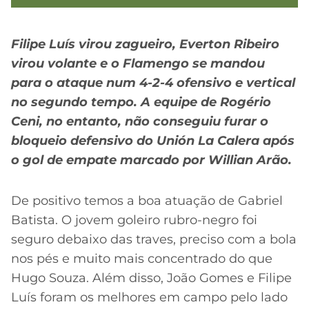
Filipe Luís virou zagueiro, Everton Ribeiro
virou volante e o Flamengo se mandou
para o ataque num 4-2-4 ofensivo e vertical
no segundo tempo. A equipe de Rogério
Ceni, no entanto, não conseguiu furar o
bloqueio defensivo do Unión La Calera após
o gol de empate marcado por Willian Arão.
De positivo temos a boa atuação de Gabriel
Batista. O jovem goleiro rubro-negro foi
seguro debaixo das traves, preciso com a bola
nos pés e muito mais concentrado do que
Hugo Souza. Além disso, João Gomes e Filipe
Luís foram os melhores em campo pelo lado