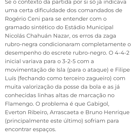
Se o contexto da partida por si só já indicava
uma certa dificuldade dos comandados de
Rogério Ceni para se entender com o
gramado sintético do Estádio Municipal
Nicolás Chahuán Nazar, os erros da zaga
rubro-negra condicionaram completamente o
desempenho do escrete rubro-negro. O 4-4-2
inicial variava para o 3-2-5 com a
movimentação de Isla (para o ataque) e Filipe
Luís (fechando como terceiro zagueiro) com
muita valorização da posse da bola e as já
conhecidas linhas altas de marcação no
Flamengo. O problema é que Gabigol,
Everton Ribeiro, Arrascaeta e Bruno Henrique
(principalmente este último) sofriam para
encontrar espaços.