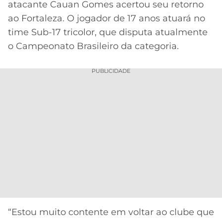
atacante Cauan Gomes acertou seu retorno
MERCADO
CÓDIGO
CORINTHIANS
ao Fortaleza. O jogador de 17 anos atuará no
DA
DE
LIBERTADORES
time Sub-17 tricolor, que disputa atualmente
BOLA
INDICAÇÃO
SÃO
o Campeonato Brasileiro da categoria.
BET365
PAULO
COPA
PALPITES
DO
PUBLICIDADE
CÓDIGO
BRASIL
SANTOS
BETANO
PREMIER
FLAMENGO
MELHORES
LEAGUE
APPS
DE
FLUMINENSE
COPA
APOSTAS
SUL-
BOTAFOGO
AMERICANA
CASSINOS
ONLINE
VASCO
LIGA
DOS
MELHORES
CAMPEÕES
“Estou muito contente em voltar ao clube que
INTERNACIONAL