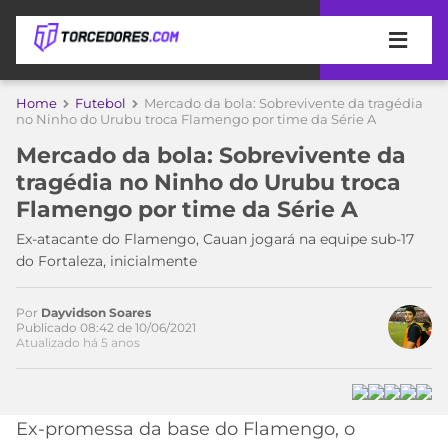
APOSTAS
Home
Futebol
Mercado da bola: Sobrevivente da tragédia
no Ninho do Urubu troca Flamengo por time da Série A
ÚLTIMAS
DICAS
Mercado da bola: Sobrevivente da
DE
tragédia no Ninho do Urubu troca
APOSTA
COPA
Flamengo por time da Série A
DO
MUNDO
MELHORES
Ex-atacante do Flamengo, Cauan jogará na equipe sub-17
SITES
do Fortaleza, inicialmente
DE
TIMES
APOSTAS
Por
Dayvidson Soares
Acesse o perfil do autor
2026
Publicado 08:42 de 10/06/2021
Atualizado há 5 anos
no Twitter
CAMPEONATOS
MEU
TIME
CÓDIGO
MÍDIA
PROMOCIONAL
BRASILEIRÃO
ESPORTIVA
BETBOOM
PALMEIRAS
SÉRIE
Ex-promessa da base do Flamengo, o
A