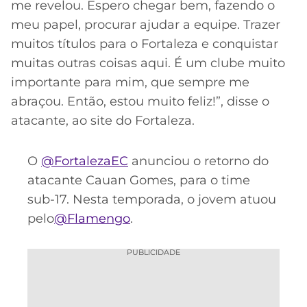
CASSINOS
me revelou. Espero chegar bem, fazendo o
ONLINE
LALIGA
meu papel, procurar ajudar a equipe. Trazer
2026
GRÊMIO
muitos títulos para o Fortaleza e conquistar
muitas outras coisas aqui. É um clube muito
ATLÉTICO
importante para mim, que sempre me
MG
abraçou. Então, estou muito feliz!”, disse o
atacante, ao site do Fortaleza.
CRUZEIRO
O
@FortalezaEC
anunciou o retorno do
atacante Cauan Gomes, para o time
sub-17. Nesta temporada, o jovem atuou
pelo
@Flamengo
.
PUBLICIDADE