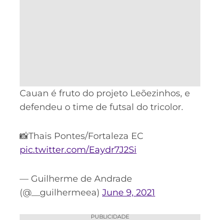
Cauan é fruto do projeto Leõezinhos, e
defendeu o time de futsal do tricolor.
📸Thais Pontes/Fortaleza EC
pic.twitter.com/Eaydr7J2Si
— Guilherme de Andrade
(@__guilhermeea)
June 9, 2021
PUBLICIDADE