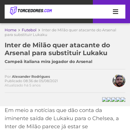
APOSTAS
Home
Futebol
Inter de Milão quer atacante do Arsenal
para substituir Lukaku
ÚLTIMAS
DICAS
Inter de Milão quer atacante do
DE
Acesse o perfil do autor
Arsenal para substituir Lukaku
APOSTA
no Twitter
COPA
Campeã italiana mira jogador do Arsenal
DO
MUNDO
MELHORES
SITES
Por
Alexander Rodrigues
Publicado 08:36 de 05/08/2021
DE
TIMES
Atualizado há 5 anos
APOSTAS
2026
CAMPEONATOS
MEU
TIME
Em meio a notícias que dão conta da
CÓDIGO
MÍDIA
PROMOCIONAL
BRASILEIRÃO
iminente saída de Lukaku para o Chelsea, a
ESPORTIVA
BETBOOM
PALMEIRAS
SÉRIE
Inter de Milão parece já estar se
A