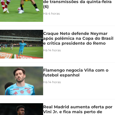
de transmissões da quinta-feira
(6)
Há 4 horas
Craque Neto defende Neymar
após polêmica na Copa do Brasil
e critica presidente do Remo
Há 14 horas
Flamengo negocia Viña com o
futebol espanhol
Há 14 horas
Real Madrid aumenta oferta por
Vini Jr. e fica mais perto de