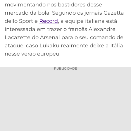
movimentando nos bastidores desse
MERCADO
CÓDIGO
CORINTHIANS
mercado da bola. Segundo os jornais Gazetta
DA
DE
LIBERTADORES
dello Sport e
Record
, a equipe italiana está
BOLA
INDICAÇÃO
SÃO
BET365
interessada em trazer o francês Alexandre
PAULO
COPA
Lacazette do Arsenal para o seu comando de
PALPITES
DO
CÓDIGO
BRASIL
ataque, caso Lukaku realmente deixe a Itália
SANTOS
BETANO
nesse verão europeu.
PREMIER
FLAMENGO
MELHORES
LEAGUE
PUBLICIDADE
APPS
DE
FLUMINENSE
COPA
APOSTAS
SUL-
BOTAFOGO
AMERICANA
CASSINOS
ONLINE
VASCO
LIGA
DOS
MELHORES
CAMPEÕES
INTERNACIONAL