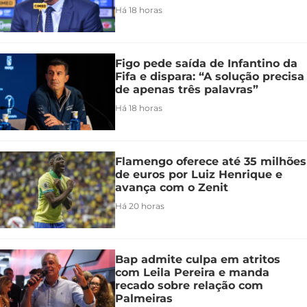
Há 18 horas
Figo pede saída de Infantino da
Fifa e dispara: “A solução precisa
de apenas três palavras”
Há 18 horas
Flamengo oferece até 35 milhões
de euros por Luiz Henrique e
avança com o Zenit
Há 20 horas
Bap admite culpa em atritos
com Leila Pereira e manda
recado sobre relação com
Palmeiras