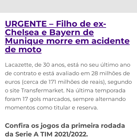
CASSINOS
ONLINE
LALIGA
2026
GRÊMIO
URGENTE – Filho de ex-
Chelsea e Bayern de
ATLÉTICO
MG
Munique morre em acidente
de moto
CRUZEIRO
Lacazette, de 30 anos, está no seu último ano
de contrato e está avaliado em 28 milhões de
euros (cerca de 171 milhões de reais), segundo
o site Transfermarket. Na última temporada
foram 17 gols marcados, sempre alternando
momentos como titular e reserva.
Confira os jogos da primeira rodada
da Serie A TIM 2021/2022.