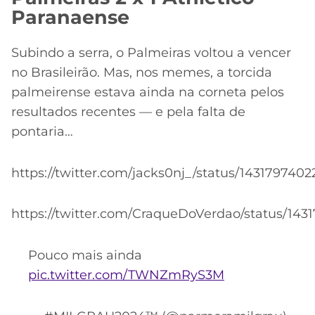
Paranaense
Subindo a serra, o Palmeiras voltou a vencer
no Brasileirão. Mas, nos memes, a torcida
palmeirense estava ainda na corneta pelos
resultados recentes — e pela falta de
pontaria…
https://twitter.com/jacks0nj_/status/14317974
https://twitter.com/CraqueDoVerdao/status/14
Pouco mais ainda
pic.twitter.com/TWNZmRyS3M