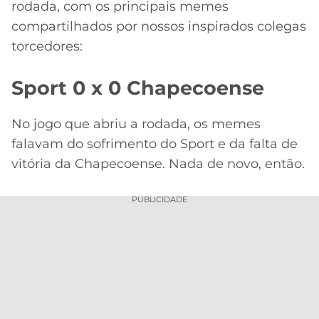
CASSINOS
rodada, com os principais memes
ONLINE
LALIGA
compartilhados por nossos inspirados colegas
2026
GRÊMIO
torcedores:
ATLÉTICO
Sport 0 x 0 Chapecoense
MG
No jogo que abriu a rodada, os memes
CRUZEIRO
falavam do sofrimento do Sport e da falta de
vitória da Chapecoense. Nada de novo, então.
PUBLICIDADE
Acesse o perfil do autor
no Twitter