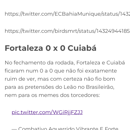
https://twitter.com/ECBahiaMunique/status/14
https://twitter.com/birdsmrt/status/1432494418
Fortaleza 0 x 0 Cuiabá
No fechamento da rodada, Fortaleza e Cuiabá
ficaram num 0 a 0 que não foi exatamente
ruim de ver, mas com certeza não fio bom
para as pretensões do Leão no Brasileirão,
nem para os memes dos torcedores:
pic.twitter.com/WGiRjjFZJJ
— Combativo Aguerrido Vibrante E Forte