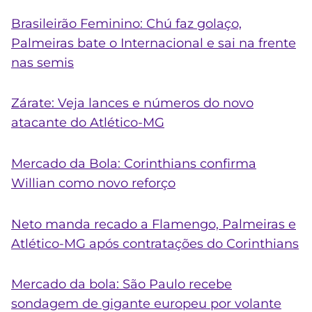
Brasileirão Feminino: Chú faz golaço,
Palmeiras bate o Internacional e sai na frente
nas semis
Zárate: Veja lances e números do novo
atacante do Atlético-MG
Mercado da Bola: Corinthians confirma
Willian como novo reforço
Neto manda recado a Flamengo, Palmeiras e
Atlético-MG após contratações do Corinthians
Mercado da bola: São Paulo recebe
sondagem de gigante europeu por volante