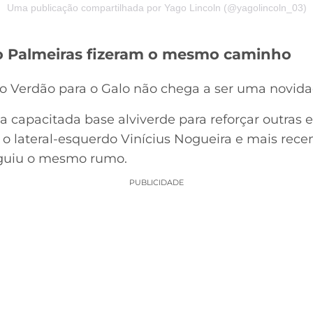
Uma publicação compartilhada por Yago Lincoln (@yagolincoln_03)
o Palmeiras fizeram o mesmo caminho
 do Verdão para o Galo não chega a ser uma novida
a capacitada base alviverde para reforçar outras 
u o lateral-esquerdo Vinícius Nogueira e mais rec
guiu o mesmo rumo.
PUBLICIDADE