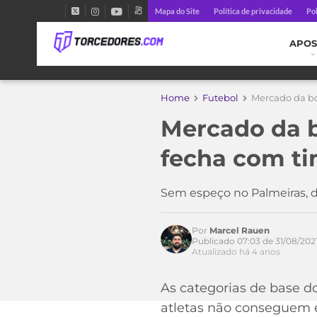
Mapa do Site
Política de privacidade
Pol
APOS
Home
Futebol
Mercado da bo
Mercado da b
fecha com ti
Sem espeço no Palmeiras, d
Por
Marcel Rauen
Publicado 07:03 de 31/08/202
Atualizado há 4 anos
As categorias de base d
atletas não conseguem e