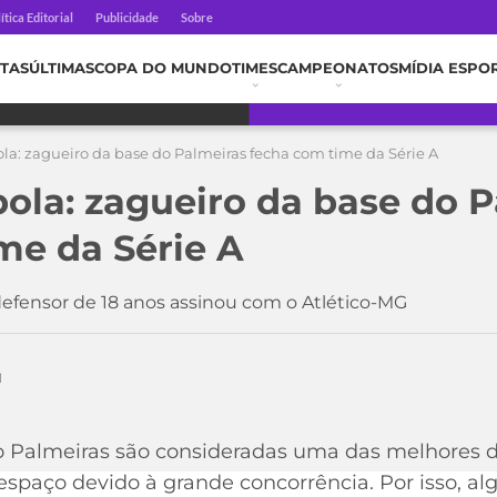
ítica Editorial
Publicidade
Sobre
TAS
ÚLTIMAS
COPA DO MUNDO
TIMES
CAMPEONATOS
MÍDIA ESPO
la: zagueiro da base do Palmeiras fecha com time da Série A
ola: zagueiro da base do 
me da Série A
efensor de 18 anos assinou com o Atlético-MG
1
o Palmeiras são consideradas uma das melhores d
spaço devido à grande concorrência. Por isso, a