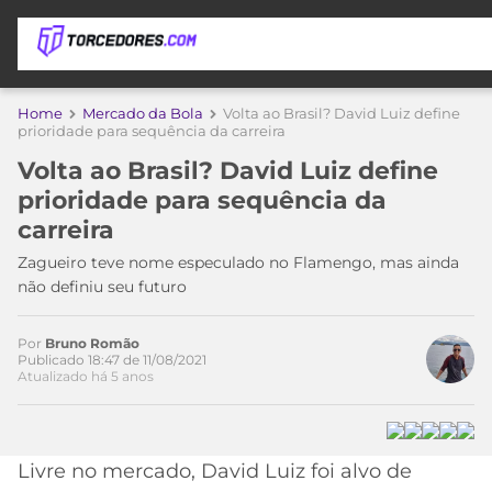
APOSTAS
Home
Mercado da Bola
Volta ao Brasil? David Luiz define
prioridade para sequência da carreira
ÚLTIMAS
DICAS
Volta ao Brasil? David Luiz define
DE
prioridade para sequência da
APOSTA
COPA
carreira
DO
MUNDO
MELHORES
Zagueiro teve nome especulado no Flamengo, mas ainda
SITES
não definiu seu futuro
DE
TIMES
APOSTAS
Por
Bruno Romão
2026
Publicado 18:47 de 11/08/2021
Atualizado há 5 anos
CAMPEONATOS
MEU
TIME
CÓDIGO
MÍDIA
PROMOCIONAL
BRASILEIRÃO
ESPORTIVA
BETBOOM
PALMEIRAS
SÉRIE
Livre no mercado, David Luiz foi alvo de
A