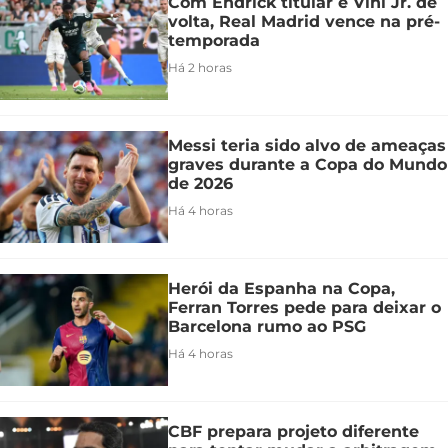
Com Endrick titular e Vini Jr. de
volta, Real Madrid vence na pré-
temporada
Há 2 horas
Messi teria sido alvo de ameaças
graves durante a Copa do Mundo
de 2026
Há 4 horas
Herói da Espanha na Copa,
Ferran Torres pede para deixar o
Barcelona rumo ao PSG
Há 4 horas
CBF prepara projeto diferente