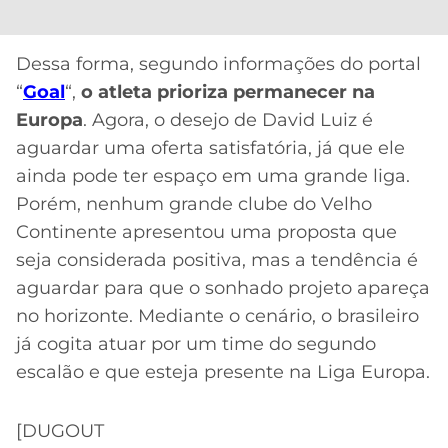
CASSINOS
ONLINE
LALIGA
2026
GRÊMIO
Dessa forma, segundo informações do portal
“
Goal
“,
o atleta prioriza permanecer na
ATLÉTICO
Europa
. Agora, o desejo de David Luiz é
MG
aguardar uma oferta satisfatória, já que ele
ainda pode ter espaço em uma grande liga.
CRUZEIRO
Porém, nenhum grande clube do Velho
Continente apresentou uma proposta que
seja considerada positiva, mas a tendência é
aguardar para que o sonhado projeto apareça
no horizonte. Mediante o cenário, o brasileiro
já cogita atuar por um time do segundo
escalão e que esteja presente na Liga Europa.
[DUGOUT