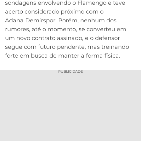
sondagens envolvendo o Flamengo e teve
MERCADO
CÓDIGO
CORINTHIANS
acerto considerado próximo com o
DA
DE
LIBERTADORES
Adana Demirspor. Porém, nenhum dos
BOLA
INDICAÇÃO
SÃO
rumores, até o momento, se converteu em
BET365
PAULO
COPA
um novo contrato assinado, e o defensor
PALPITES
DO
segue com futuro pendente, mas treinando
CÓDIGO
BRASIL
SANTOS
BETANO
forte em busca de manter a forma física.
PREMIER
FLAMENGO
MELHORES
LEAGUE
PUBLICIDADE
APPS
DE
FLUMINENSE
COPA
APOSTAS
SUL-
BOTAFOGO
AMERICANA
CASSINOS
ONLINE
VASCO
LIGA
DOS
MELHORES
CAMPEÕES
INTERNACIONAL