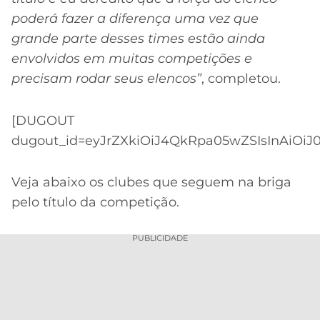
poderá fazer a diferença uma vez que
grande parte desses times estão ainda
envolvidos em muitas competições e
precisam rodar seus elencos”
, completou.
[DUGOUT
dugout_id=eyJrZXkiOiJ4QkRpa05wZSIsInAiOiJ0
Veja abaixo os clubes que seguem na briga
pelo título da competição.
PUBLICIDADE