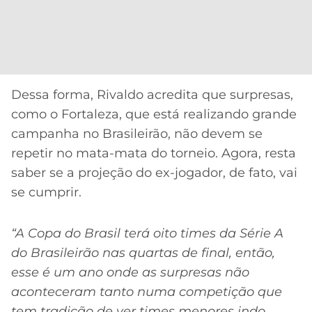
CASSINOS
ONLINE
LALIGA
2026
GRÊMIO
ATLÉTICO
MG
Dessa forma, Rivaldo acredita que surpresas,
como o Fortaleza, que está realizando grande
CRUZEIRO
campanha no Brasileirão, não devem se
repetir no mata-mata do torneio. Agora, resta
saber se a projeção do ex-jogador, de fato, vai
se cumprir.
“A Copa do Brasil terá oito times da Série A
do Brasileirão nas quartas de final, então,
esse é um ano onde as surpresas não
aconteceram tanto numa competição que
tem tradição de ver times menores indo