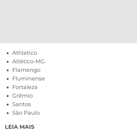
Athletico
Atlético-MG
Flamengo
Fluminense
Fortaleza
Grêmio
Santos
São Paulo
LEIA MAIS