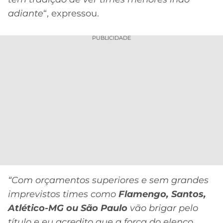
adiante
“, expressou.
PUBLICIDADE
“Com orçamentos superiores e sem grandes
imprevistos times como
Flamengo, Santos,
Atlético-MG ou São Paulo
vão brigar pelo
título e eu acredito que a força do elenco