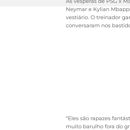
Às vésperas de PSG x Ma
Neymar e Kylian Mbappé 
vestiário. O treinador g
conversaram nos bastido
“Eles são rapazes fantást
muito barulho fora do 