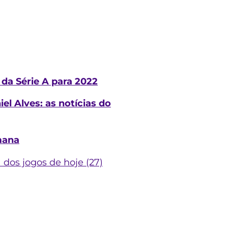
 da Série A para 2022
l Alves: as notícias do
mana
 dos jogos de hoje (27)