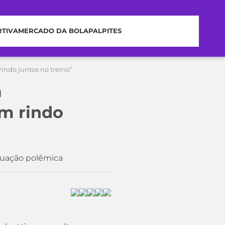
RTIVA
MERCADO DA BOLA
PALPITES
indo juntos no treino”
á
am rindo
tuação polêmica