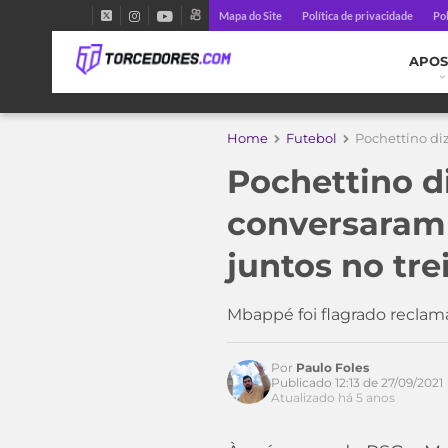
Mapa do Site
Política de privacidade
Pol
APOS
Home
Futebol
Pochettino di
Pochettino d
conversaram 
juntos no tre
Mbappé foi flagrado recla
Acesse o perfil do autor
Por
Paulo Foles
no Twitter
Publicado 12:13 de 27/09/2021
Atualizado há 5 anos