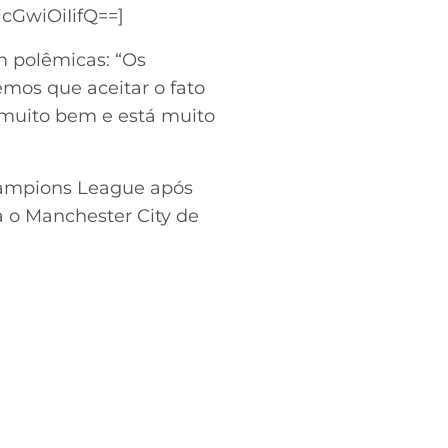
cGwiOiIifQ==]
 polêmicas: “Os
mos que aceitar o fato
e muito bem e está muito
hampions League após
 o Manchester City de