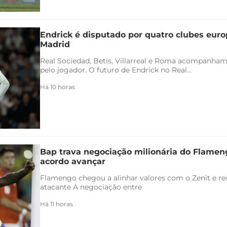
Endrick é disputado por quatro clubes euro
Madrid
Real Sociedad, Betis, Villarreal e Roma acompanham
pelo jogador. O futuro de Endrick no Real...
Há 10 horas
Bap trava negociação milionária do Flamen
acordo avançar
Flamengo chegou a alinhar valores com o Zenit e rec
atacante A negociação entre
Há 11 horas