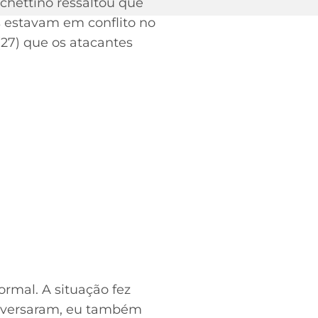
chettino ressaltou que
s estavam em conflito no
(27) que os atacantes
ormal. A situação fez
onversaram, eu também