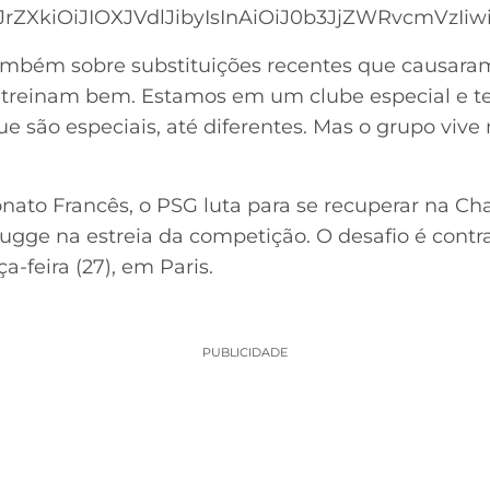
ZXkiOiJIOXJVdlJibyIsInAiOiJ0b3JjZWRvcmVzIiwi
mbém sobre substituições recentes que causaram
 treinam bem. Estamos em um clube especial e te
e são especiais, até diferentes. Mas o grupo viv
nato Francês, o PSG luta para se recuperar na C
ge na estreia da competição. O desafio é contra
a-feira (27), em Paris.
PUBLICIDADE