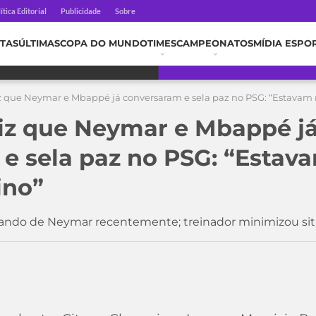
ítica Editorial
Publicidade
Sobre
TAS
ÚLTIMAS
COPA DO MUNDO
TIMES
CAMPEONATOS
MÍDIA ESPO
z que Neymar e Mbappé já conversaram e sela paz no PSG: “Estavam r
iz que Neymar e Mbappé j
e sela paz no PSG: “Estav
ino”
mando de Neymar recentemente; treinador minimizou si