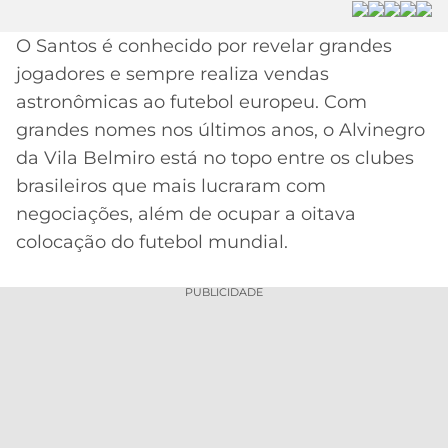
MERCADO
CÓDIGO
CORINTHIANS
O Santos é conhecido por revelar grandes
DA
DE
LIBERTADORES
jogadores e sempre realiza vendas
BOLA
INDICAÇÃO
SÃO
BET365
astronômicas ao futebol europeu. Com
PAULO
COPA
grandes nomes nos últimos anos, o Alvinegro
PALPITES
DO
CÓDIGO
BRASIL
da Vila Belmiro está no topo entre os clubes
SANTOS
BETANO
brasileiros que mais lucraram com
PREMIER
negociações, além de ocupar a oitava
FLAMENGO
MELHORES
LEAGUE
colocação do futebol mundial.
APPS
DE
FLUMINENSE
COPA
PUBLICIDADE
APOSTAS
SUL-
BOTAFOGO
AMERICANA
CASSINOS
ONLINE
VASCO
LIGA
DOS
MELHORES
CAMPEÕES
INTERNACIONAL