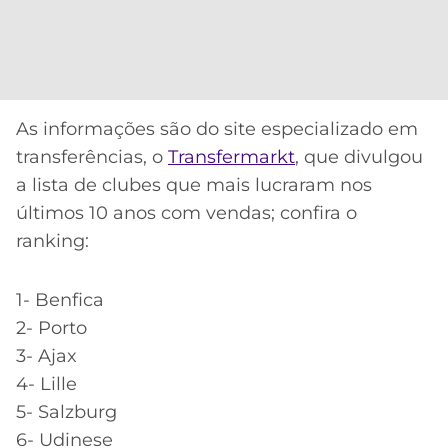
CASSINOS
ONLINE
LALIGA
2026
GRÊMIO
ATLÉTICO
MG
As informações são do site especializado em
transferências, o
Transfermarkt
, que divulgou
CRUZEIRO
a lista de clubes que mais lucraram nos
últimos 10 anos com vendas; confira o
ranking:
1- Benfica
2- Porto
3- Ajax
4- Lille
5- Salzburg
6- Udinese