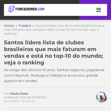
APOSTAS
Home
Futebol
Santos lidera lista de clubes brasileiros que
mais faturam em vendas e está no top-10 do mundo; veja o
ranking
ÚLTIMAS
DICAS
DE
Santos lidera lista de clubes
APOSTA
COPA
brasileiros que mais faturam em
DO
vendas e está no top-10 do mundo;
MUNDO
MELHORES
veja o ranking
SITES
DE
Ao longo dos últimos 10 anos, Santos negociou jogadores
TIMES
APOSTAS
como Neymar, Rodrygo e Gabigol e acumulou grande
2026
quantia em vendas
CAMPEONATOS
MEU
TIME
Por
Paulo Foles
CÓDIGO
Publicado 11:55 de 01/09/2021
MÍDIA
PROMOCIONAL
BRASILEIRÃO
Atualizado há 5 anos
Acesse o perfil do autor
ESPORTIVA
BETBOOM
PALMEIRAS
SÉRIE
no Twitter
A