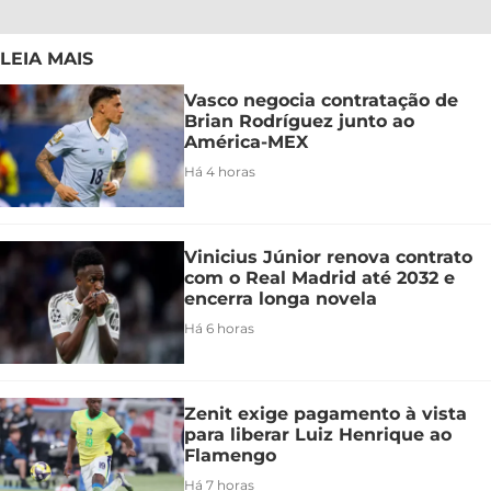
LEIA MAIS
Vasco negocia contratação de
Brian Rodríguez junto ao
América-MEX
Há 4 horas
Vinicius Júnior renova contrato
com o Real Madrid até 2032 e
encerra longa novela
Há 6 horas
Zenit exige pagamento à vista
para liberar Luiz Henrique ao
Flamengo
Há 7 horas