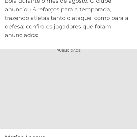
bola durante o mês de agosto. O clube
anunciou 6 reforços para a temporada,
MERCADO
CÓDIGO
CORINTHIANS
DA
DE
LIBERTADORES
trazendo atletas tanto o ataque, como para a
BOLA
INDICAÇÃO
defesa; confira os jogadores que foram
SÃO
BET365
PAULO
COPA
anunciados:
PALPITES
DO
Acesse o perfil do autor
CÓDIGO
BRASIL
SANTOS
PUBLICIDADE
no Twitter
BETANO
PREMIER
FLAMENGO
MELHORES
LEAGUE
APPS
DE
FLUMINENSE
COPA
APOSTAS
SUL-
BOTAFOGO
AMERICANA
CASSINOS
ONLINE
VASCO
LIGA
DOS
MELHORES
CAMPEÕES
INTERNACIONAL