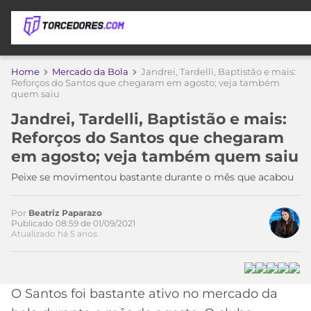
APOSTAS
Home
Mercado da Bola
Jandrei, Tardelli, Baptistão e mais:
Reforços do Santos que chegaram em agosto; veja também
quem saiu
ÚLTIMAS
DICAS
DE
Jandrei, Tardelli, Baptistão e mais:
APOSTA
COPA
Reforços do Santos que chegaram
DO
em agosto; veja também quem saiu
MUNDO
MELHORES
Peixe se movimentou bastante durante o mês que acabou
SITES
DE
TIMES
APOSTAS
Por
Beatriz Paparazo
Publicado 08:59 de 01/09/2021
2026
Atualizado há 5 anos
CAMPEONATOS
MEU
TIME
CÓDIGO
MÍDIA
PROMOCIONAL
BRASILEIRÃO
O Santos foi bastante ativo no mercado da
ESPORTIVA
BETBOOM
PALMEIRAS
SÉRIE
A