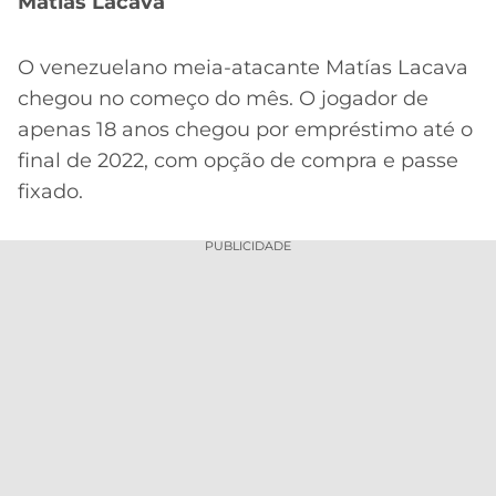
CASSINOS
Matias Lacava
ONLINE
LALIGA
2026
GRÊMIO
O venezuelano meia-atacante Matías Lacava
chegou no começo do mês. O jogador de
ATLÉTICO
apenas 18 anos chegou por empréstimo até o
MG
final de 2022, com opção de compra e passe
fixado.
CRUZEIRO
PUBLICIDADE