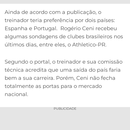
CASSINOS
ONLINE
LALIGA
Ainda de acordo com a publicação, o
2026
GRÊMIO
treinador teria preferência por dois países:
Espanha e Portugal. Rogério Ceni recebeu
ATLÉTICO
MG
algumas sondagens de clubes brasileiros nos
últimos dias, entre eles, o Athletico-PR.
CRUZEIRO
Segundo o portal, o treinador e sua comissão
técnica acredita que uma saída do país faria
bem a sua carreira. Porém, Ceni não fecha
totalmente as portas para o mercado
nacional.
PUBLICIDADE