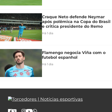
Craque Neto defende Neymar
após polêmica na Copa do Brasil
e critica presidente do Remo
Há 1 dia
Flamengo negocia Viña com o
futebol espanhol
Há 1 dia