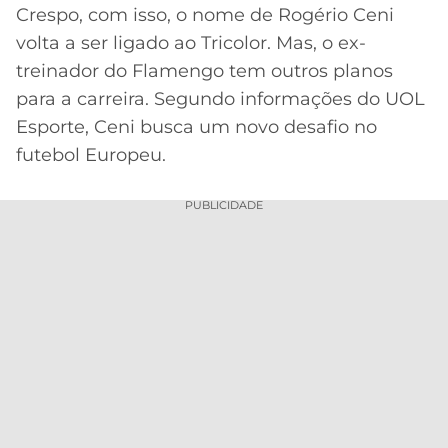
Crespo, com isso, o nome de Rogério Ceni
MERCADO
CÓDIGO
CORINTHIANS
volta a ser ligado ao Tricolor. Mas, o ex-
DA
DE
LIBERTADORES
treinador do Flamengo tem outros planos
BOLA
INDICAÇÃO
SÃO
BET365
para a carreira. Segundo informações do UOL
PAULO
COPA
Esporte, Ceni busca um novo desafio no
PALPITES
DO
CÓDIGO
BRASIL
futebol Europeu.
SANTOS
BETANO
PREMIER
PUBLICIDADE
FLAMENGO
MELHORES
LEAGUE
APPS
DE
FLUMINENSE
COPA
APOSTAS
SUL-
BOTAFOGO
AMERICANA
CASSINOS
ONLINE
VASCO
LIGA
DOS
MELHORES
CAMPEÕES
INTERNACIONAL