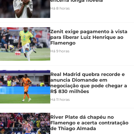
encerra longa novela
Há 8 horas
Zenit exige pagamento à vista
para liberar Luiz Henrique ao
Flamengo
Há 9 horas
Real Madrid quebra recorde e
anuncia Diomande em
negociação que pode chegar a
R$ 830 milhões
Há 11 horas
River Plate dá chapéu no
Flamengo e acerta contratação
de Thiago Almada