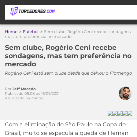
APOSTAS
Home
Futebol
Sem clube, Rogério Ceni recebe sondagens,
Acesse o perfil do autor
mas tem preferência no mercado
ÚLTIMAS
DICAS
no Twitter
Sem clube, Rogério Ceni recebe
DE
sondagens, mas tem preferência no
APOSTA
COPA
mercado
DO
MUNDO
MELHORES
Rogério Ceni está sem clube desde que deixou o Flamengo
SITES
DE
TIMES
Por
Jeff Macedo
APOSTAS
Publicado 09:08 de 16/09/2021
Atualizado há 2 anos
2026
CAMPEONATOS
MEU
TIME
CÓDIGO
MÍDIA
PROMOCIONAL
BRASILEIRÃO
Com a eliminação do São Paulo na Copa do
ESPORTIVA
BETBOOM
PALMEIRAS
SÉRIE
Brasil, muito se especula a queda de Hernán
A