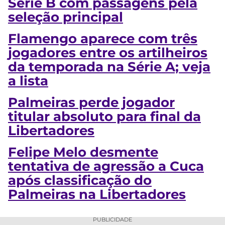
Série B com passagens pela
seleção principal
Flamengo aparece com três
jogadores entre os artilheiros
da temporada na Série A; veja
a lista
Palmeiras perde jogador
titular absoluto para final da
Libertadores
Felipe Melo desmente
tentativa de agressão a Cuca
após classificação do
Palmeiras na Libertadores
PUBLICIDADE