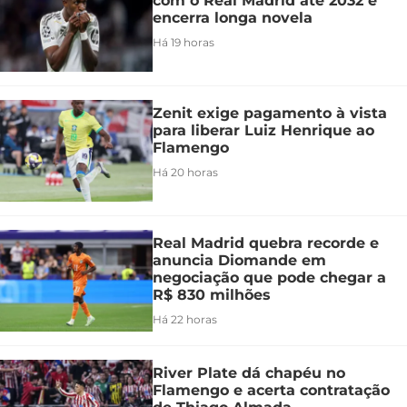
com o Real Madrid até 2032 e
encerra longa novela
Há 19 horas
Zenit exige pagamento à vista
para liberar Luiz Henrique ao
Flamengo
Há 20 horas
Real Madrid quebra recorde e
anuncia Diomande em
negociação que pode chegar a
R$ 830 milhões
Há 22 horas
River Plate dá chapéu no
Flamengo e acerta contratação