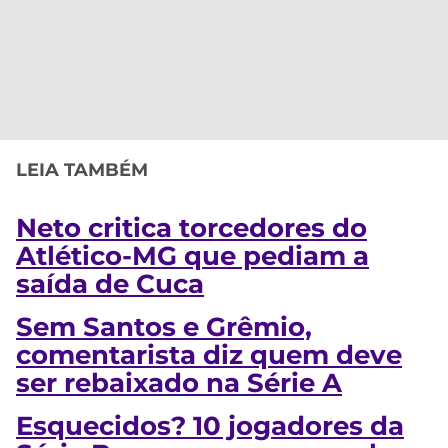
LEIA TAMBÉM
Neto critica torcedores do
Atlético-MG que pediam a
saída de Cuca
Sem Santos e Grêmio,
comentarista diz quem deve
ser rebaixado na Série A
Esquecidos? 10 jogadores da