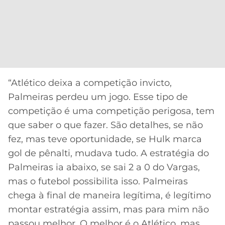
“Atlético deixa a competição invicto,
Palmeiras perdeu um jogo. Esse tipo de
competição é uma competição perigosa, tem
que saber o que fazer. São detalhes, se não
fez, mas teve oportunidade, se Hulk marca
gol de pênalti, mudava tudo. A estratégia do
Palmeiras ia abaixo, se sai 2 a 0 do Vargas,
mas o futebol possibilita isso. Palmeiras
chega à final de maneira legítima, é legítimo
montar estratégia assim, mas para mim não
passou melhor. O melhor é o Atlético, mas