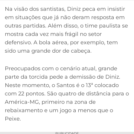
CASSINOS
ONLINE
Na visão dos santistas, Diniz peca em insistir
LALIGA
2026
GRÊMIO
em situações que já não deram resposta em
outras partidas. Além disso, o time paulista se
ATLÉTICO
mostra cada vez mais frágil no setor
MG
defensivo. A bola aérea, por exemplo, tem
sido uma grande dor de cabeça.
CRUZEIRO
Preocupados com o cenário atual, grande
parte da torcida pede a demissão de Diniz.
Neste momento, o Santos é o 13ª colocado
com 22 pontos. São quatro de distância para o
América-MG, primeiro na zona de
rebaixamento e um jogo a menos que o
Peixe.
PUBLICIDADE