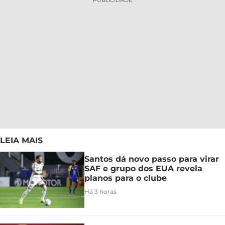
PUBLICIDADE
LEIA MAIS
Santos dá novo passo para virar
SAF e grupo dos EUA revela
planos para o clube
Há 3 horas