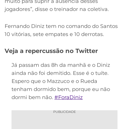
muito para suprir a ausência desses
jogadores”, disse o treinador na coletiva.
Fernando Diniz tem no comando do Santos
10 vitórias, sete empates e 10 derrotas.
Veja a repercussão no Twitter
Já passam das 8h da manhã e o Diniz
ainda não foi demitido. Esse é o tuíte.
Espero que o Mazzuco e o Rueda
tenham dormido bem, porque eu não
dormi bem não.
#ForaDiniz
PUBLICIDADE