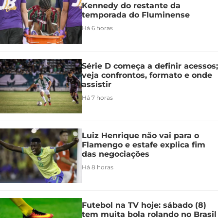
Kennedy do restante da
temporada do Fluminense
Há 6 horas
Série D começa a definir acessos;
veja confrontos, formato e onde
assistir
Há 7 horas
Luiz Henrique não vai para o
Flamengo e estafe explica fim
das negociações
Há 8 horas
Futebol na TV hoje: sábado (8)
tem muita bola rolando no Brasil