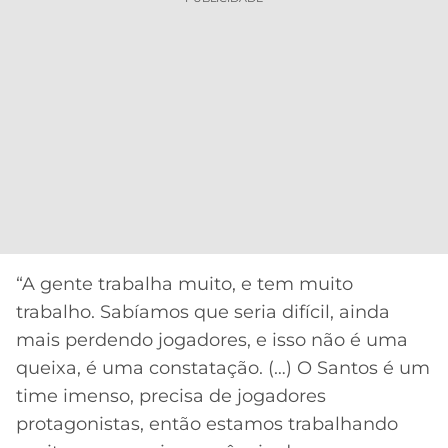
“A gente trabalha muito, e tem muito
trabalho. Sabíamos que seria difícil, ainda
mais perdendo jogadores, e isso não é uma
queixa, é uma constatação. (…) O Santos é um
time imenso, precisa de jogadores
protagonistas, então estamos trabalhando