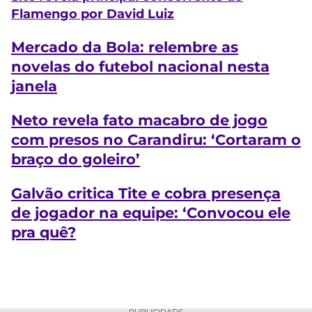
Flamengo por David Luiz
Mercado da Bola: relembre as
novelas do futebol nacional nesta
janela
Neto revela fato macabro de jogo
com presos no Carandiru: ‘Cortaram o
braço do goleiro’
Galvão critica Tite e cobra presença
de jogador na equipe: ‘Convocou ele
pra quê?