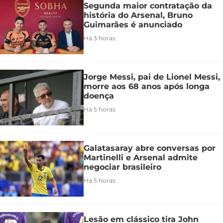
Segunda maior contratação da
história do Arsenal, Bruno
Guimarães é anunciado
Há 3 horas
Jorge Messi, pai de Lionel Messi,
morre aos 68 anos após longa
doença
Há 5 horas
Galatasaray abre conversas por
Martinelli e Arsenal admite
negociar brasileiro
Há 5 horas
Lesão em clássico tira John