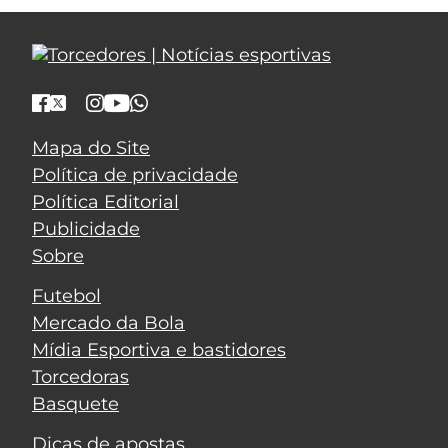
Mapa do Site
Política de privacidade
Política Editorial
Publicidade
Sobre
Futebol
Mercado da Bola
Mídia Esportiva e bastidores
Torcedoras
Basquete
Dicas de apostas