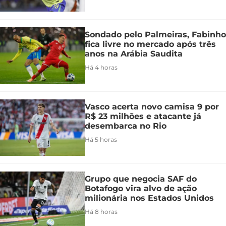
Sondado pelo Palmeiras, Fabinho
fica livre no mercado após três
anos na Arábia Saudita
Há 4 horas
Vasco acerta novo camisa 9 por
R$ 23 milhões e atacante já
desembarca no Rio
Há 5 horas
Grupo que negocia SAF do
Botafogo vira alvo de ação
milionária nos Estados Unidos
Há 8 horas