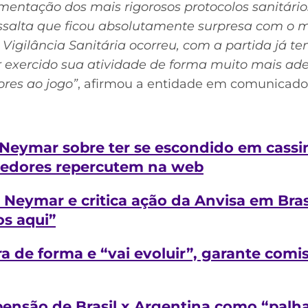
entação dos mais rigorosos protocolos sanitári
essalta que ficou absolutamente surpresa com 
igilância Sanitária ocorreu, com a partida já tend
r exercido sua atividade de forma muito mais ad
res ao jogo”
, afirmou a entidade em comunicado
Neymar sobre ter se escondido em cassin
rcedores repercutem na web
Neymar e critica ação da Anvisa em Brasi
os aqui”
a de forma e “vai evoluir”, garante comi
ensão de Brasil x Argentina como “palh