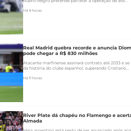
Rubro-Negro pretende parcelar a operação de até...
Há 9 horas
Real Madrid quebra recorde e anuncia Di
pode chegar a R$ 830 milhões
Atacante marfinense assinará contrato até 2033 e se
da história do clube espanhol, superando Cristiano...
Há 11 horas
River Plate dá chapéu no Flamengo e acert
Almada
Meia argentino está perto de ser anunciado após ac