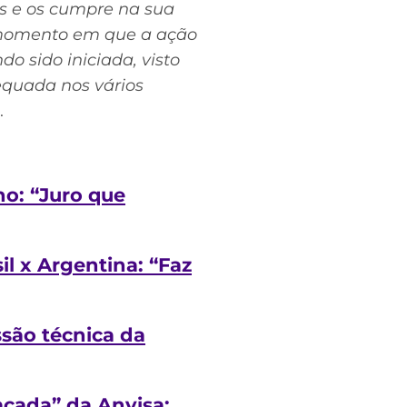
os e os cumpre na sua
o momento em que a ação
o sido iniciada, visto
equada nos vários
.
o: “Juro que
l x Argentina: “Faz
ssão técnica da
açada” da Anvisa: