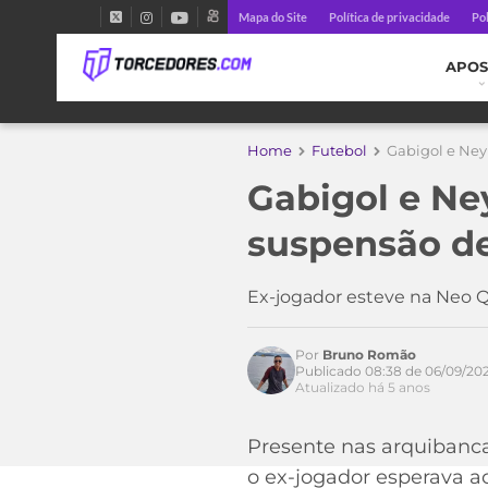
Mapa do Site
Política de privacidade
Pol
APOS
Home
Futebol
Gabigol e Ney
Gabigol e N
suspensão de 
Ex-jogador esteve na Neo 
Por
Bruno Romão
Publicado 08:38 de 06/09/202
Atualizado há 5 anos
Presente nas arquibanca
o ex-jogador esperava a