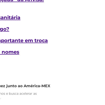
anitária
ogo?
mportante em troca
ja nomes
uez junto ao América-MEX
nos e busca acelerar as
.