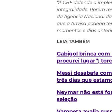
“A CBF defende a implem
integralidade. Porém r
da Agência Nacional da V
que a Anvisa poderia te
momentos e dias anterio
LEIA TAMBÉM
Gabigol brinca com 
procurei lugar”; to
Messi desabafa com 
três dias que estam
Neymar não está for
seleção
Vampeta avalia susp