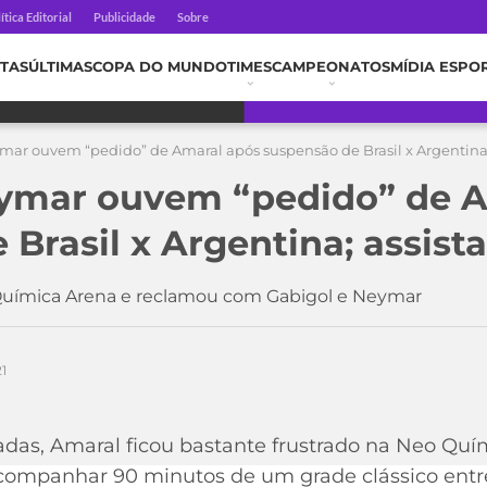
ítica Editorial
Publicidade
Sobre
TAS
ÚLTIMAS
COPA DO MUNDO
TIMES
CAMPEONATOS
MÍDIA ESPO
mar ouvem “pedido” de Amaral após suspensão de Brasil x Argentina;
eymar ouvem “pedido” de 
Brasil x Argentina; assista
Química Arena e reclamou com Gabigol e Neymar
1
das, Amaral ficou bastante frustrado na Neo Quím
companhar 90 minutos de um grade clássico entre 