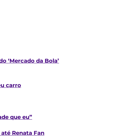
do ‘Mercado da Bola’
eu carro
ade que eu”
e até Renata Fan