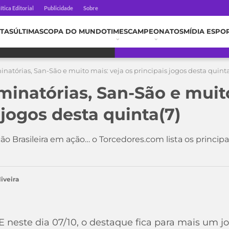
ítica Editorial
Publicidade
Sobre
TAS
ÚLTIMAS
COPA DO MUNDO
TIMES
CAMPEONATOS
MÍDIA ESPO
minatórias, San-São e muito mais: veja os principais jogos desta quinta
iminatórias, San-São e muit
 jogos desta quinta(7)
eção Brasileira em ação… o Torcedores.com lista os principa
iveira
 E neste dia 07/10, o destaque fica para mais um j