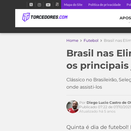
Mapa do Site
Política de privacidade
Pol
APOS
Home
Futebol
Brasil nas Eli
Brasil nas El
os principais
Acesse o perfil do autor
Clássico no Brasileirão, Sel
no Twitter
onde assisti-los
Por
Diego Lucio Castro de Ol
Publicado 07:22 de 07/10/2021
Atualizado há 5 anos
Quinta é dia de futebol!