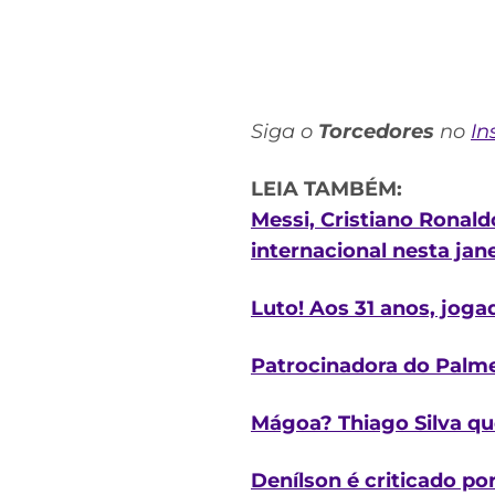
Siga o
Torcedores
no
In
LEIA TAMBÉM:
Messi, Cristiano Ronal
internacional nesta jan
Luto! Aos 31 anos, joga
Patrocinadora do Palmei
Mágoa? Thiago Silva qu
Denílson é criticado po