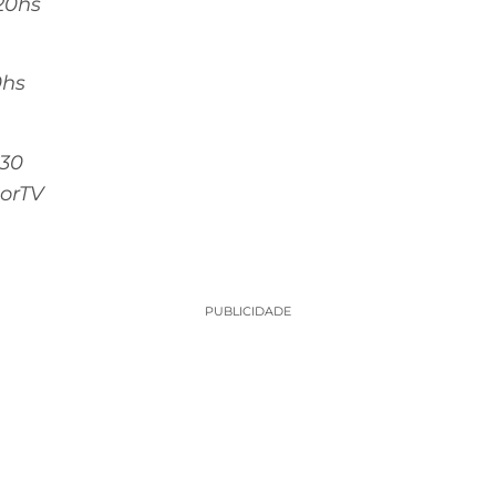
20hs
0hs
h30
porTV
PUBLICIDADE