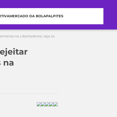
RTIVA
MERCADO DA BOLA
PALPITES
lmeiras na Libertadores; veja os
ejeitar
s na