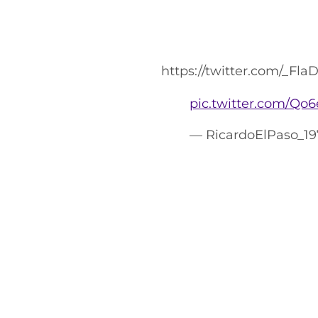
https://twitter.com/_Fl
pic.twitter.com/Qo
— RicardoElPaso_1