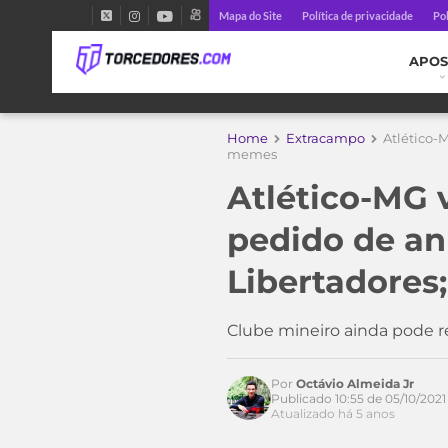
Mapa do Site
Política de privacidade
Pol
APOS
Home
Extracampo
Atlético-
memes
Atlético-MG 
pedido de an
Libertadores
Acesse o perfil do autor
no Twitter
Clube mineiro ainda pode r
Por
Octávio Almeida Jr
Publicado 10:55 de 05/10/2021
Atualizado há 5 anos