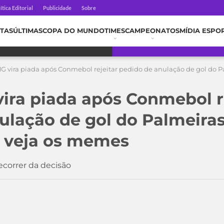
ítica Editorial
Publicidade
Sobre
TAS
ÚLTIMAS
COPA DO MUNDO
TIMES
CAMPEONATOS
MÍDIA ESPO
MG vira piada após Conmebol rejeitar pedido de anulação de gol do Pa
vira piada após Conmebol r
ulação de gol do Palmeira
; veja os memes
ecorrer da decisão