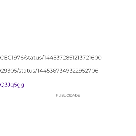
aCEC1976/status/1445372851213721600
a929305/status/1445367349322952706
wQ3Jq5gg
PUBLICIDADE