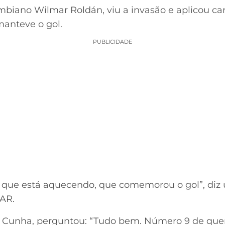
ombiano Wilmar Roldán, viu a invasão e aplicou c
manteve o gol.
PUBLICIDADE
r que está aquecendo, que comemorou o gol”, diz
VAR.
s Cunha, perguntou: “Tudo bem. Número 9 de quem