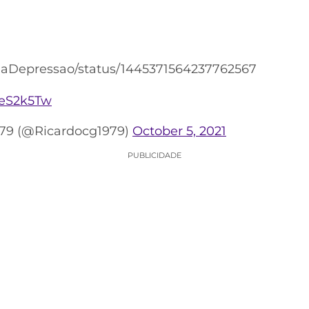
aDaDepressao/status/1445371564237762567
6eS2k5Tw
979 (@Ricardocg1979)
October 5, 2021
PUBLICIDADE