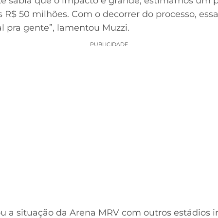
e sabia que o impacto é grande, estimamos um p
 R$ 50 milhões. Com o decorrer do processo, ess
 pra gente”, lamentou Muzzi.
PUBLICIDADE
a situação da Arena MRV com outros estádios in