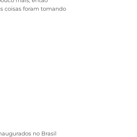
ouco mais, então
as coisas foram tomando
augurados no Brasil