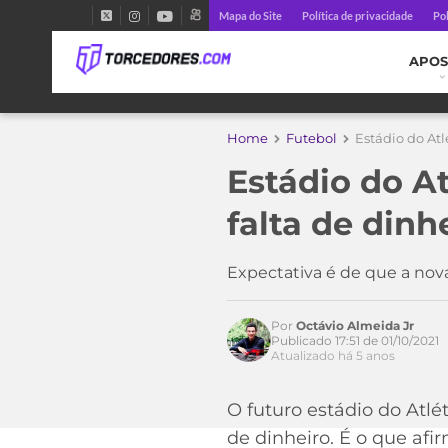
Mapa do Site
Política de privacidade
Pol
APOS
Home
Futebol
Estádio do At
Estádio do A
falta de dinh
Acesse o perfil do autor
Expectativa é de que a nov
no Twitter
Por
Octávio Almeida Jr
Publicado 17:51 de 01/10/2021
Atualizado há 5 anos
O futuro estádio do Atlé
de dinheiro. É o que afi