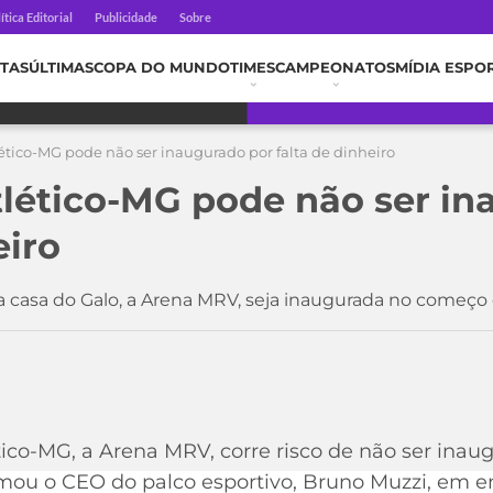
ítica Editorial
Publicidade
Sobre
TAS
ÚLTIMAS
COPA DO MUNDO
TIMES
CAMPEONATOS
MÍDIA ESPO
lético-MG pode não ser inaugurado por falta de dinheiro
tlético-MG pode não ser i
eiro
a casa do Galo, a Arena MRV, seja inaugurada no começo
tico-MG, a Arena MRV, corre risco de não ser inau
rmou o CEO do palco esportivo, Bruno Muzzi, em ent