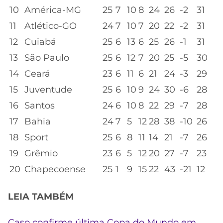
10
América-MG
25
7
10
8
24
26
-2
31
11
Atlético-GO
24
7
10
7
20
22
-2
31
12
Cuiabá
25
6
13
6
25
26
-1
31
13
São Paulo
25
6
12
7
20
25
-5
30
14
Ceará
23
6
11
6
21
24
-3
29
15
Juventude
25
6
10
9
24
30
-6
28
16
Santos
24
6
10
8
22
29
-7
28
17
Bahia
24
7
5
12
28
38
-10
26
18
Sport
25
6
8
11
14
21
-7
26
19
Grêmio
23
6
5
12
20
27
-7
23
20
Chapecoense
25
1
9
15
22
43
-21
12
LEIA TAMBÉM
Caso confirme última Copa do Mundo em