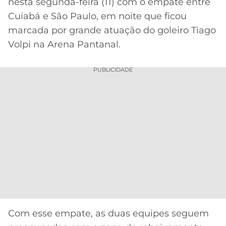
nesta segunda-feira (11) com o empate entre
Cuiabá e São Paulo, em noite que ficou
MERCADO
CÓDIGO
CORINTHIANS
DA
DE
LIBERTADORES
marcada por grande atuação do goleiro Tiago
BOLA
INDICAÇÃO
SÃO
Volpi na Arena Pantanal.
BET365
PAULO
COPA
PALPITES
DO
PUBLICIDADE
CÓDIGO
BRASIL
SANTOS
BETANO
PREMIER
FLAMENGO
MELHORES
LEAGUE
APPS
DE
FLUMINENSE
COPA
APOSTAS
SUL-
BOTAFOGO
AMERICANA
CASSINOS
ONLINE
VASCO
LIGA
DOS
Com esse empate, as duas equipes seguem
MELHORES
CAMPEÕES
INTERNACIONAL