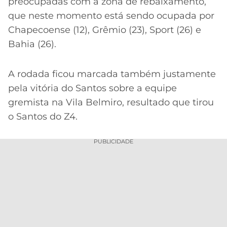
CASSINOS
preocupadas com a zona de rebaixamento,
ONLINE
que neste momento está sendo ocupada por
LALIGA
2026
GRÊMIO
Chapecoense (12), Grêmio (23), Sport (26) e
Bahia (26).
ATLÉTICO
MG
A rodada ficou marcada também justamente
pela vitória do Santos sobre a equipe
CRUZEIRO
gremista na Vila Belmiro, resultado que tirou
o Santos do Z4.
PUBLICIDADE