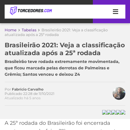
APOSTAS
Home
Tabelas
Brasileirão 2021: Veja a classificação
atualizada após a 25ª rodada
ÚLTIMAS
DICAS
Brasileirão 2021: Veja a classificação
DE
atualizada após a 25ª rodada
APOSTA
COPA
Brasileirão teve rodada extremamente movimentada,
DO
que ficou marcada pelas derrotas de Palmeiras e
MUNDO
MELHORES
Grêmio; Santos venceu e deixou Z4
SITES
DE
TIMES
APOSTAS
Por
Fabrício Carvalho
Publicado 22:28 de 11/10/2021
2026
Atualizado há 5 anos
CAMPEONATOS
MEU
TIME
CÓDIGO
MÍDIA
PROMOCIONAL
BRASILEIRÃO
A 25ª rodada do Brasileirão foi encerrada
ESPORTIVA
BETBOOM
PALMEIRAS
SÉRIE
A