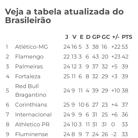
Veja a tabela atualizada do
Brasileirão
J
V
E
D
GP
GC
+/-
PTS
1
Atlético-MG
24
16
5
3
38
16
+22
53
2
Flamengo
22
13
3
6
43
20
+23
42
3
Palmeiras
24
12
3
9
37
32
+5
39
4
Fortaleza
25
11
6
8
32
29
+3
39
Red Bull
5
24
9
11
4
39
29
+10
38
Bragantino
6
Corinthians
25
9
10
6
27
23
+4
37
7
Internacional
24
9
9
6
31
25
+6
36
8
Athletico PR
24
10
3
11
31
31
0
33
9
Fluminense
24
8
9
7
24
26
-2
33