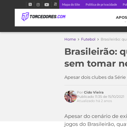
Mapa do Site
Política de privacidade
Pol
APOS
Home
Futebol
Brasileirão: 
Brasileirão: 
sem tomar n
Apesar dois clubes da Séri
Por
Cido Vieira
Publicado 11:35 de 15/10/2021
Atualizado há 2 anos
Acesse o perfil do autor
Apesar do cenário de ex
no Twitter
jogos do Brasileirão, qu