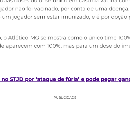
uas doses ou dose único em caso da vacina com 
gador não foi vacinado, por conta de uma doença. 
um jogador sem estar imunizado, e é por opção pr
, o Atlético-MG se mostra como o único time 100
ude aparecem com 100%, mas para um dose do imu
no STJD por ‘ataque de fúria’ e pode pegar ga
PUBLICIDADE