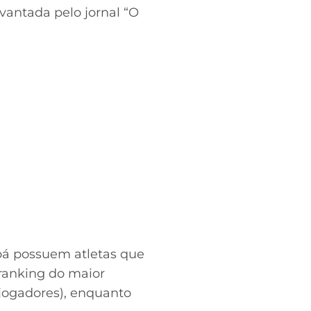
antada pelo jornal “O
abá possuem atletas que
ranking do maior
 jogadores), enquanto