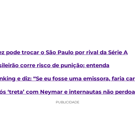
z pode trocar o São Paulo por rival da Série A
sileirão corre risco de punição; entenda
king e diz: “Se eu fosse uma emissora, faria c
ós ‘treta’ com Neymar e internautas não perdoa
PUBLICIDADE