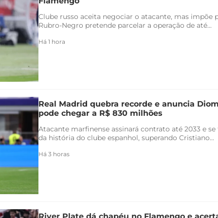
Flamengo
Clube russo aceita negociar o atacante, mas impõe 
Rubro-Negro pretende parcelar a operação de até...
Há 1 hora
Real Madrid quebra recorde e anuncia Di
pode chegar a R$ 830 milhões
Atacante marfinense assinará contrato até 2033 e se
da história do clube espanhol, superando Cristiano...
Há 3 horas
River Plate dá chapéu no Flamengo e acert