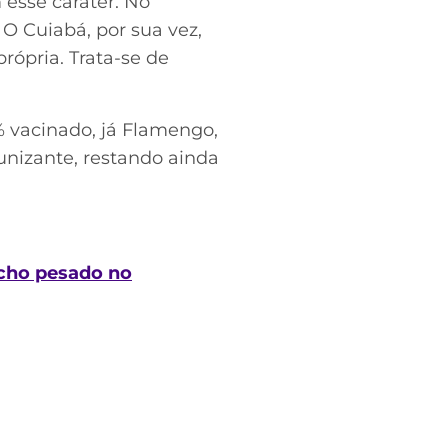
esse caráter. No
O Cuiabá, por sua vez,
ópria. Trata-se de
% vacinado, já Flamengo,
nizante, restando ainda
ncho pesado no