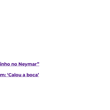
arinho no Neymar”
m: ‘Calou a boca’