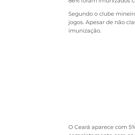
86% foram imunizados c
Segundo o clube mineiro
jogos. Apesar de não clas
imunização.
O Ceará aparece com 5% 