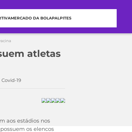
RTIVA
MERCADO DA BOLA
PALPITES
vacina
ssuem atletas
 Covid-19
em aos estádios nos
o possuem os elencos