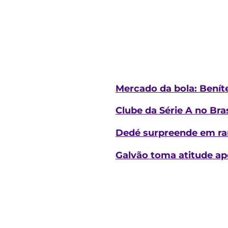
Mercado da bola: Beníte
Clube da Série A no Bra
Dedé surpreende em ran
Galvão toma atitude ap