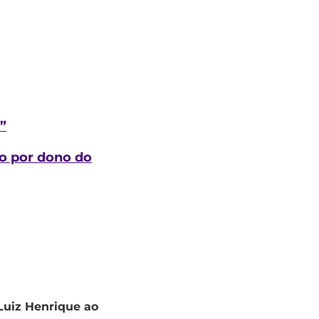
”
do por dono do
 Luiz Henrique ao