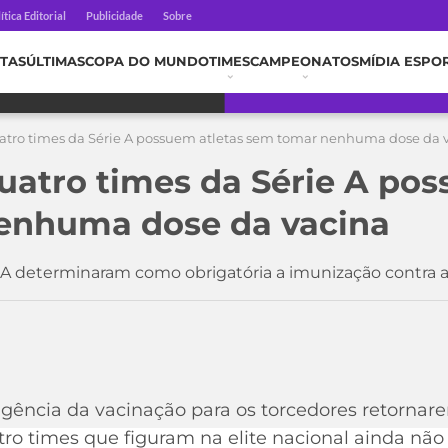
ítica Editorial
Publicidade
Sobre
TAS
ÚLTIMAS
COPA DO MUNDO
TIMES
CAMPEONATOS
MÍDIA ESPO
quatro times da Série A possuem atletas sem tomar nenhuma dose da 
quatro times da Série A po
enhuma dose da vacina
e A determinaram como obrigatória a imunização contra a
igência da vacinação para os torcedores retornar
atro times que figuram na elite nacional ainda nã