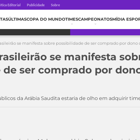
ítica Editorial
Publicidade
Sobre
TAS
ÚLTIMAS
COPA DO MUNDO
TIMES
CAMPEONATOS
MÍDIA ESPO
asileirão se manifesta sobre possibilidade de ser comprado por dono
asileirão se manifesta sob
e de ser comprado por don
icos da Arábia Saudita estaria de olho em adquirir time