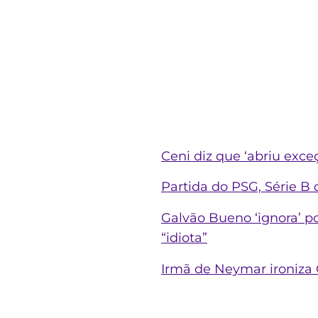
Ceni diz que ‘abriu exce
Partida do PSG, Série B d
Galvão Bueno ‘ignora’ 
“idiota”
Irmã de Neymar ironiza 