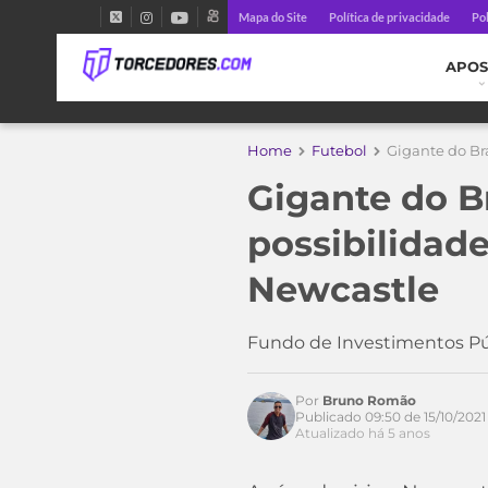
Mapa do Site
Política de privacidade
Pol
APOS
Home
Futebol
Gigante do Br
Gigante do Br
possibilidad
Newcastle
Fundo de Investimentos Públ
Por
Bruno Romão
Publicado 09:50 de 15/10/2021
Atualizado há 5 anos