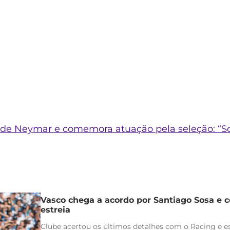
 de Neymar e comemora atuação pela seleção: “S
Vasco chega a acordo por Santiago Sosa e c
estreia
Clube acertou os últimos detalhes com o Racing e es