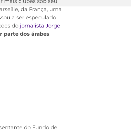
r mais clubes sob seu
arseille, da França, uma
assou a ser especulado
ações do
jornalista Jorge
r parte dos árabes
.
esentante do Fundo de