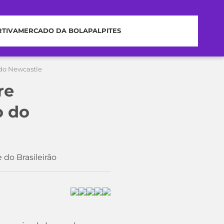
RTIVA
MERCADO DA BOLA
PALPITES
 do Newcastle
re
o do
 do Brasileirão