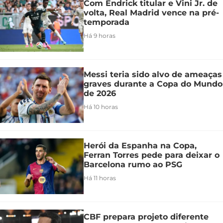
Com Endrick titular e Vini Jr. de
volta, Real Madrid vence na pré-
temporada
Há 9 horas
Messi teria sido alvo de ameaças
graves durante a Copa do Mundo
de 2026
Há 10 horas
Herói da Espanha na Copa,
Ferran Torres pede para deixar o
Barcelona rumo ao PSG
Há 11 horas
CBF prepara projeto diferente