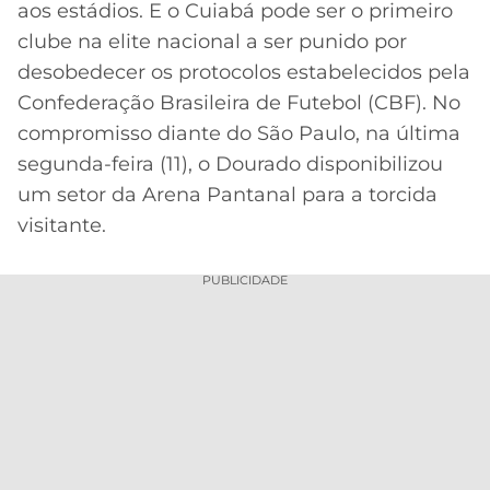
aos estádios. E o Cuiabá pode ser o primeiro
MERCADO
CÓDIGO
CORINTHIANS
clube na elite nacional a ser punido por
DA
DE
LIBERTADORES
desobedecer os protocolos estabelecidos pela
BOLA
INDICAÇÃO
SÃO
Confederação Brasileira de Futebol (CBF). No
BET365
PAULO
COPA
compromisso diante do São Paulo, na última
PALPITES
DO
segunda-feira (11), o Dourado disponibilizou
CÓDIGO
BRASIL
SANTOS
BETANO
um setor da Arena Pantanal para a torcida
visitante.
PREMIER
FLAMENGO
MELHORES
LEAGUE
APPS
PUBLICIDADE
DE
FLUMINENSE
COPA
APOSTAS
SUL-
BOTAFOGO
AMERICANA
CASSINOS
ONLINE
VASCO
LIGA
DOS
MELHORES
CAMPEÕES
INTERNACIONAL