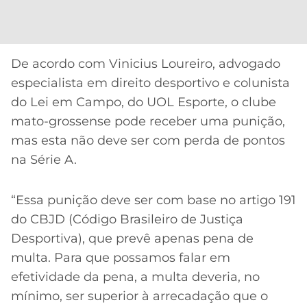
CASSINOS
ONLINE
LALIGA
2026
GRÊMIO
De acordo com Vinicius Loureiro, advogado
ATLÉTICO
especialista em direito desportivo e colunista
MG
do Lei em Campo, do UOL Esporte, o clube
mato-grossense pode receber uma punição,
CRUZEIRO
mas esta não deve ser com perda de pontos
na Série A.
“Essa punição deve ser com base no artigo 191
do CBJD (Código Brasileiro de Justiça
Desportiva), que prevê apenas pena de
multa. Para que possamos falar em
efetividade da pena, a multa deveria, no
mínimo, ser superior à arrecadação que o