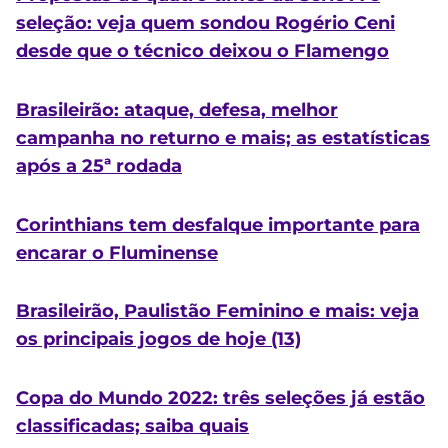
seleção: veja quem sondou Rogério Ceni
desde que o técnico deixou o Flamengo
Brasileirão: ataque, defesa, melhor
campanha no returno e mais; as estatísticas
após a 25ª rodada
Corinthians tem desfalque importante para
encarar o Fluminense
Brasileirão, Paulistão Feminino e mais: veja
os principais jogos de hoje (13)
Copa do Mundo 2022: três seleções já estão
classificadas; saiba quais