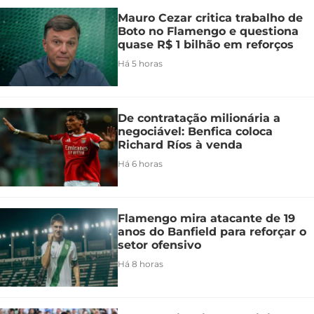
Mauro Cezar critica trabalho de
Boto no Flamengo e questiona
quase R$ 1 bilhão em reforços
Há 5 horas
De contratação milionária a
negociável: Benfica coloca
Richard Ríos à venda
Há 6 horas
Flamengo mira atacante de 19
anos do Banfield para reforçar o
setor ofensivo
Há 8 horas