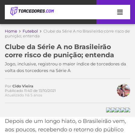
APOSTAS
Home
Futebol
Clube da Série A no Brasileirão corre risco de
punição; entenda
ÚLTIMAS
DICAS
Clube da Série A no Brasileirão
DE
corre risco de punição; entenda
APOSTA
COPA
Jogo, inclusive, registrou o maior índice de torcedores da
DO
volta dos torcedores na Série A
MUNDO
MELHORES
SITES
DE
Por
Cido Vieira
TIMES
Publicado 11:40 de 13/10/2021
APOSTAS
Atualizado há 5 anos
2026
CAMPEONATOS
MEU
TIME
CÓDIGO
Depois de um longo hiato, o Brasileirão vem,
MÍDIA
PROMOCIONAL
BRASILEIRÃO
Acesse o perfil do autor
ESPORTIVA
BETBOOM
PALMEIRAS
SÉRIE
aos poucos, recebendo o retorno do público
no Twitter
A