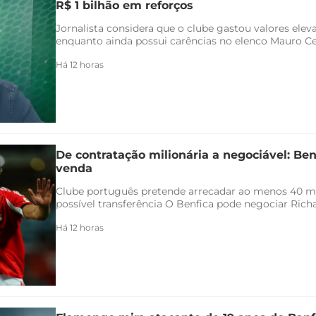
R$ 1 bilhão em reforços
Jornalista considera que o clube gastou valores ele
enquanto ainda possui carências no elenco Mauro Ceza
Há 12 horas
De contratação milionária a negociável: Ben
venda
Clube português pretende arrecadar ao menos 40 
possível transferência O Benfica pode negociar Richar
Há 12 horas