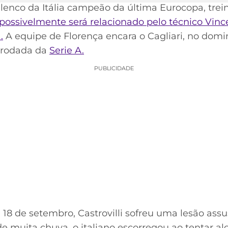
elenco da Itália campeão da última Eurocopa, tr
possivelmente será relacionado pelo técnico Vince
.
A equipe de Florença encara o Cagliari, no domin
ª rodada da
Serie A.
PUBLICIDADE
8 de setembro, Castrovilli sofreu uma lesão assus
 de muita chuva, o italiano escorregou ao tentar 