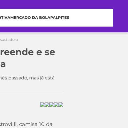
RTIVA
MERCADO DA BOLA
PALPITES
ssustadora
reende e se
ra
mês passado, mas já está
rovilli, camisa 10 da