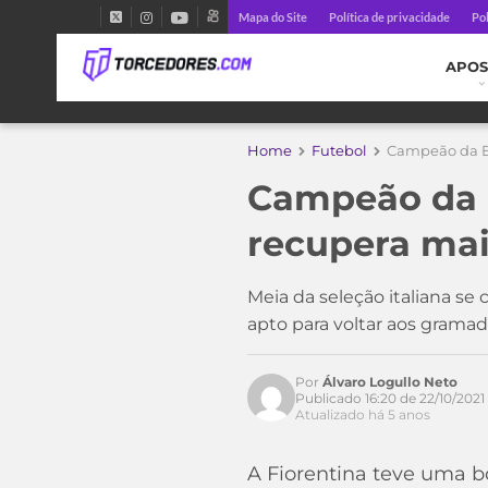
Mapa do Site
Política de privacidade
Pol
APOS
Home
Futebol
Campeão da Eu
Campeão da E
recupera mai
Meia da seleção italiana s
Acesse o perfil do autor
apto para voltar aos grama
no Twitter
Por
Álvaro Logullo Neto
Publicado 16:20 de 22/10/2021
Atualizado há 5 anos
A Fiorentina teve uma bo