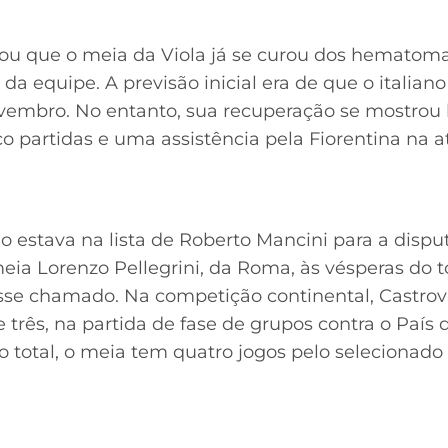
u que o meia da Viola já se curou dos hematomas e
 da equipe. A previsão inicial era de que o italian
vembro. No entanto, sua recuperação se mostrou 
nco partidas e uma assistência pela Fiorentina na 
 não estava na lista de Roberto Mancini para a dis
eia Lorenzo Pellegrini, da Roma, às vésperas do t
osse chamado. Na competição continental, Castrovi
rês, na partida de fase de grupos contra o País d
 No total, o meia tem quatro jogos pelo selecionad