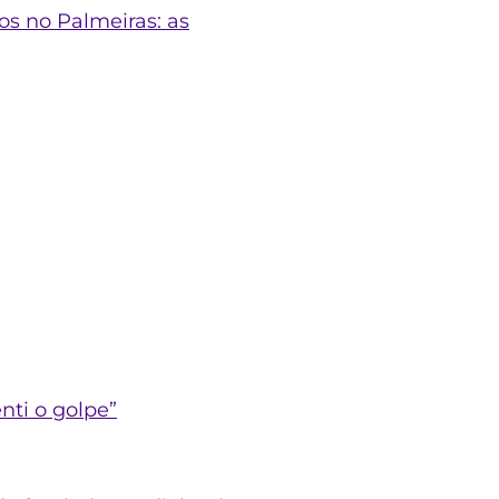
os no Palmeiras: as
nti o golpe”