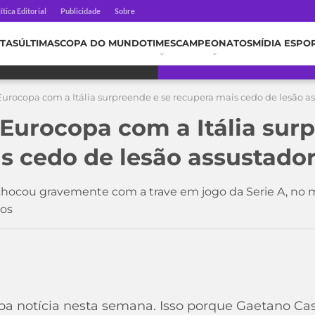
ítica Editorial
Publicidade
Sobre
TAS
ÚLTIMAS
COPA DO MUNDO
TIMES
CAMPEONATOS
MÍDIA ESPO
rocopa com a Itália surpreende e se recupera mais cedo de lesão a
urocopa com a Itália surp
s cedo de lesão assustado
e chocou gravemente com a trave em jogo da Serie A, no 
dos
a notícia nesta semana. Isso porque Gaetano Cast