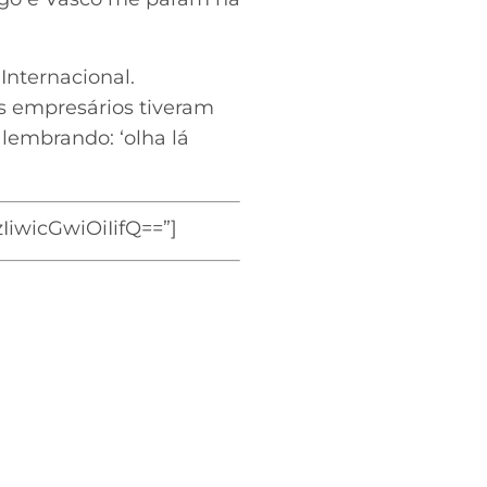
Internacional.
s empresários tiveram
 lembrando: ‘olha lá
wicGwiOiIifQ==”]