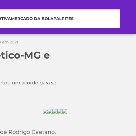
RTIVA
MERCADO DA BOLA
PALPITES
A em 2021
ético-MG e
rtou um acordo para se
 de Rodrigo Caetano,