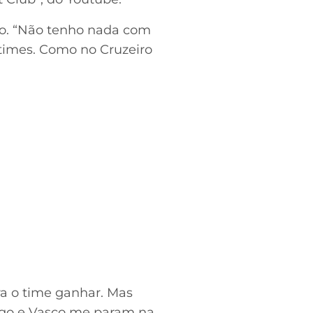
ro. “Não tenho nada com
times. Como no Cruzeiro
ara o time ganhar. Mas
engo e Vasco me param na