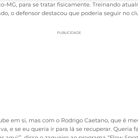
ico-MG, para se tratar fisicamente. Treinando atua
ado, o defensor destacou que poderia seguir no c
PUBLICIDADE
lube em si, mas com o Rodrigo Caetano, que é me
, e se eu queria ir para lá se recuperar. Queria fa
tar aqui'”, disse o zagueiro ao programa “Flow Spor