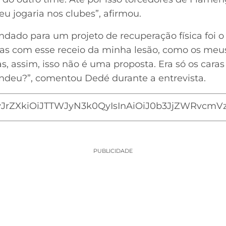
u jogaria nos clubes”, afirmou.
ndado para um projeto de recuperação física foi o 
as com esse receio da minha lesão, como os meu
, assim, isso não é uma proposta. Era só os caras
ndeu?”, comentou Dedé durante a entrevista.
JrZXkiOiJTTWJyN3k0QyIsInAiOiJ0b3JjZWRvcmVzIi
PUBLICIDADE