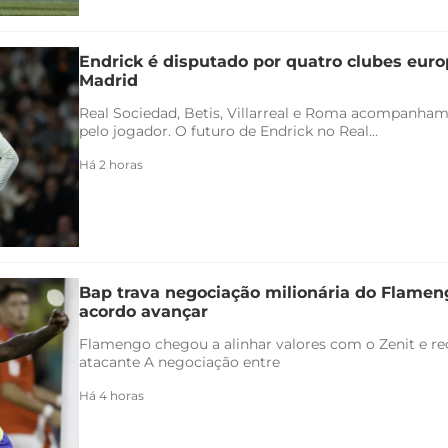
Endrick é disputado por quatro clubes euro
Madrid
Real Sociedad, Betis, Villarreal e Roma acompanham
pelo jogador. O futuro de Endrick no Real...
Há 2 horas
Bap trava negociação milionária do Flamen
acordo avançar
Flamengo chegou a alinhar valores com o Zenit e rec
atacante A negociação entre
Há 4 horas