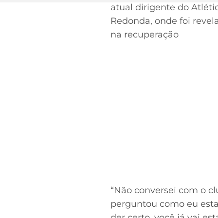
atual dirigente do Atlét
Redonda, onde foi revel
na recuperação
“Não conversei com o c
perguntou como eu estava
der certo, você já vai es