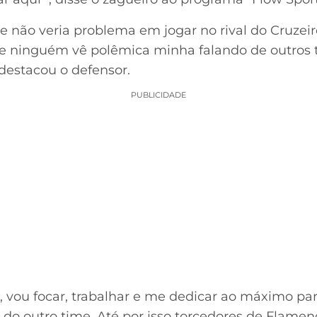
e não veria problema em jogar no rival do Cruzei
e ninguém vê polêmica minha falando de outros 
 destacou o defensor.
PUBLICIDADE
sa, vou focar, trabalhar e me dedicar ao máximo p
do do outro time. Até por isso torcedores de Flam