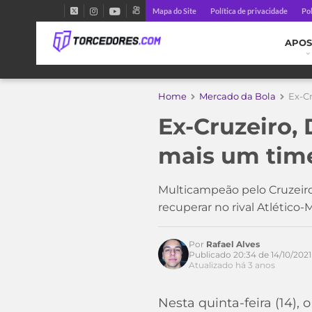
Mapa do Site
Política de privacidade
Pol
APOS
Home
Mercado da Bola
Ex-Cr
Ex-Cruzeiro, 
mais um time
Multicampeão pelo Cruzeiro
recuperar no rival Atlético
Por
Rafael Alves
Publicado 20:34 de 14/10/2021
Atualizado há 3 anos
Nesta quinta-feira (14)