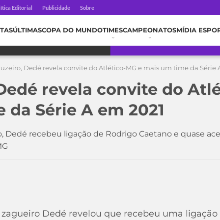
ítica Editorial
Publicidade
Sobre
TAS
ÚLTIMAS
COPA DO MUNDO
TIMES
CAMPEONATOS
MÍDIA ESPO
uzeiro, Dedé revela convite do Atlético-MG e mais um time da Série 
Dedé revela convite do Atl
 da Série A em 2021
, Dedé recebeu ligação de Rodrigo Caetano e quase ace
-MG
, o zagueiro Dedé revelou que recebeu uma ligação