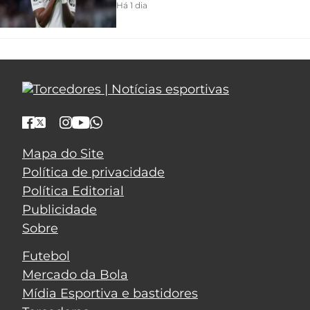
Há 1 dia
Mapa do Site
Política de privacidade
Política Editorial
Publicidade
Sobre
Futebol
Mercado da Bola
Mídia Esportiva e bastidores