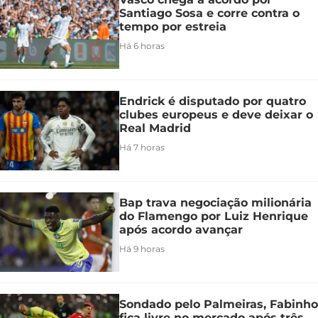
Santiago Sosa e corre contra o
tempo por estreia
Há 6 horas
Endrick é disputado por quatro
clubes europeus e deve deixar o
Real Madrid
Há 7 horas
Bap trava negociação milionária
do Flamengo por Luiz Henrique
após acordo avançar
Há 9 horas
Sondado pelo Palmeiras, Fabinho
fica livre no mercado após três