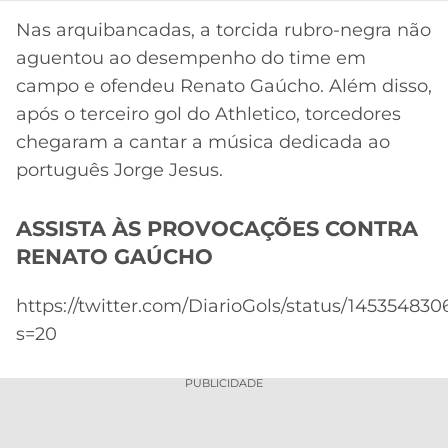
CASSINOS
ONLINE
Nas arquibancadas, a torcida rubro-negra não
LALIGA
2026
GRÊMIO
aguentou ao desempenho do time em
campo e ofendeu Renato Gaúcho. Além disso,
ATLÉTICO
após o terceiro gol do Athletico, torcedores
MG
chegaram a cantar a música dedicada ao
português Jorge Jesus.
CRUZEIRO
ASSISTA ÀS PROVOCAÇÕES CONTRA
RENATO GAÚCHO
https://twitter.com/DiarioGols/status/14535483
s=20
PUBLICIDADE