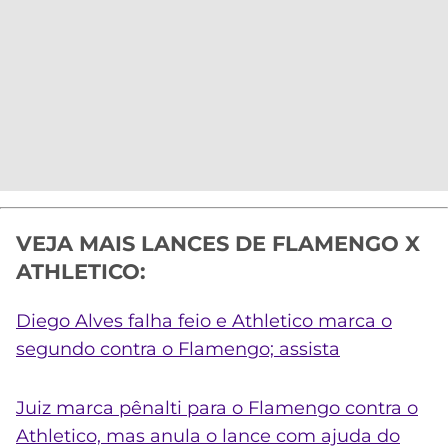
VEJA MAIS LANCES DE FLAMENGO X
ATHLETICO:
Diego Alves falha feio e Athletico marca o
segundo contra o Flamengo; assista
Juiz marca pênalti para o Flamengo contra o
Athletico, mas anula o lance com ajuda do