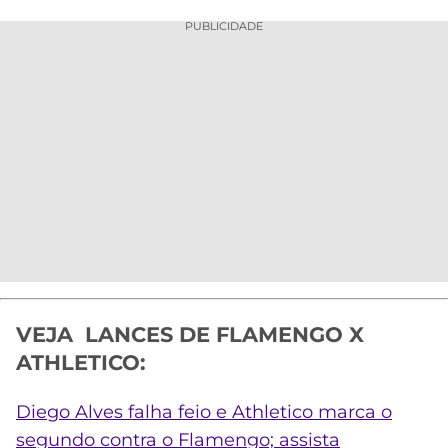
PUBLICIDADE
VEJA LANCES DE FLAMENGO X
ATHLETICO:
Diego Alves falha feio e Athletico marca o
segundo contra o Flamengo; assista