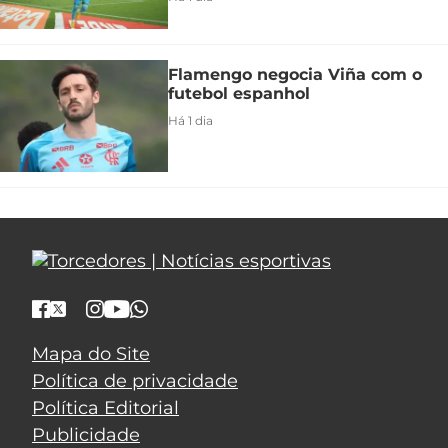
Flamengo negocia Viña com o
futebol espanhol
Há 1 dia
Mapa do Site
Política de privacidade
Política Editorial
Publicidade