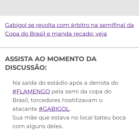
Gabigol se revolta com árbitro na semifinal da
Copa do Brasil e manda recado; veja
ASSISTA AO MOMENTO DA
DISCUSSÃO:
Na saída do estádio após a derrota do
#FLAMENGO
pela semi da copa do
Brasil, torcedores hostilizavam o
atacante
#GABIGOL
.
Sua mãe que estava no local bateu boca
com alguns deles.