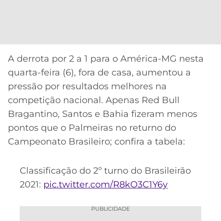
CASSINOS
ONLINE
LALIGA
2026
GRÊMIO
ATLÉTICO
A derrota por 2 a 1 para o América-MG nesta
MG
quarta-feira (6), fora de casa, aumentou a
pressão por resultados melhores na
CRUZEIRO
competição nacional. Apenas Red Bull
Bragantino, Santos e Bahia fizeram menos
pontos que o Palmeiras no returno do
Campeonato Brasileiro; confira a tabela:
Classificação do 2º turno do Brasileirão
2021:
pic.twitter.com/R8kO3C1Y6y
PUBLICIDADE