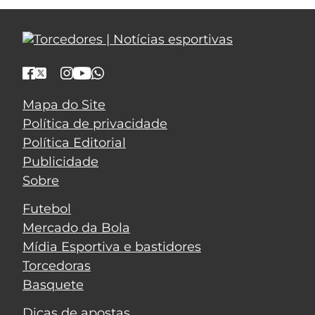
Mapa do Site
Política de privacidade
Política Editorial
Publicidade
Sobre
Futebol
Mercado da Bola
Mídia Esportiva e bastidores
Torcedoras
Basquete
Dicas de apostas