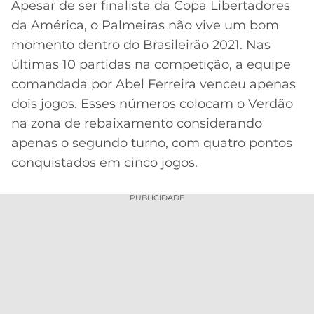
Apesar de ser finalista da Copa Libertadores
MERCADO
CÓDIGO
CORINTHIANS
da América, o Palmeiras não vive um bom
DA
DE
LIBERTADORES
momento dentro do Brasileirão 2021. Nas
BOLA
INDICAÇÃO
SÃO
últimas 10 partidas na competição, a equipe
BET365
PAULO
COPA
comandada por Abel Ferreira venceu apenas
PALPITES
DO
dois jogos. Esses números colocam o Verdão
CÓDIGO
BRASIL
SANTOS
BETANO
na zona de rebaixamento considerando
apenas o segundo turno, com quatro pontos
PREMIER
FLAMENGO
MELHORES
LEAGUE
conquistados em cinco jogos.
APPS
DE
FLUMINENSE
COPA
PUBLICIDADE
APOSTAS
SUL-
BOTAFOGO
AMERICANA
CASSINOS
ONLINE
VASCO
LIGA
DOS
MELHORES
CAMPEÕES
INTERNACIONAL