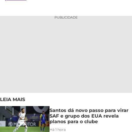
PUBLICIDADE
LEIA MAIS
Santos dá novo passo para virar
SAF e grupo dos EUA revela
planos para o clube
Há 1 hora