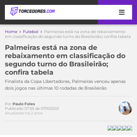
APOSTAS
Home
Futebol
Palmeiras está na zona de rebaixamento
em classificação do segundo turno do Brasileirão; confira tabela
ÚLTIMAS
DICAS
Palmeiras está na zona de
DE
rebaixamento em classificação do
APOSTA
COPA
segundo turno do Brasileirão;
DO
confira tabela
MUNDO
MELHORES
SITES
Finalista da Copa Libertadores, Palmeiras venceu apenas
DE
dois jogos nas últimas 10 rodadas de Brasileirão
TIMES
APOSTAS
2026
Por
Paulo Foles
CAMPEONATOS
MEU
Publicado 07:55 de 07/10/2021
TIME
Atualizado há 2 anos
CÓDIGO
MÍDIA
PROMOCIONAL
BRASILEIRÃO
Acesse o perfil do autor
ESPORTIVA
BETBOOM
PALMEIRAS
SÉRIE
no Twitter
A