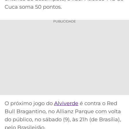
Cuca soma 50 pontos.
PUBLICIDADE
O próximo jogo do
Alviverde
é contra o Red
Bull Bragantino, no Allianz Parque com volta
do público, no sábado (9), às 21h (de Brasília),
pelo Brasileirão.