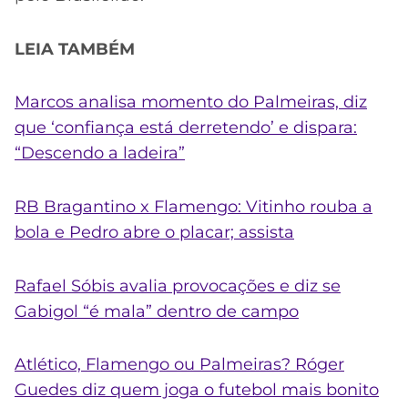
LEIA TAMBÉM
Marcos analisa momento do Palmeiras, diz
que ‘confiança está derretendo’ e dispara:
“Descendo a ladeira”
RB Bragantino x Flamengo: Vitinho rouba a
bola e Pedro abre o placar; assista
Rafael Sóbis avalia provocações e diz se
Gabigol “é mala” dentro de campo
Atlético, Flamengo ou Palmeiras? Róger
Guedes diz quem joga o futebol mais bonito