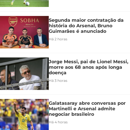
Segunda maior contratação da
história do Arsenal, Bruno
Guimarães é anunciado
Há 2 horas
Jorge Messi, pai de Lionel Messi,
morre aos 68 anos após longa
doença
Há 3 horas
Galatasaray abre conversas por
Martinelli e Arsenal admite
negociar brasileiro
Há 4 horas