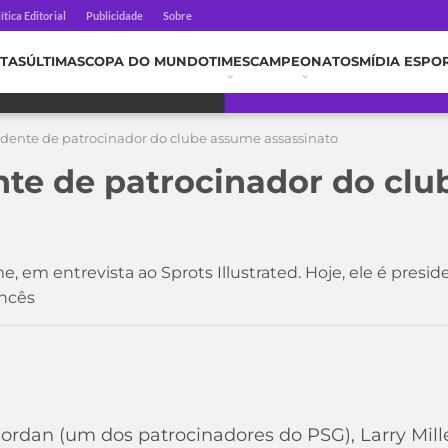
ítica Editorial
Publicidade
Sobre
TAS
ÚLTIMAS
COPA DO MUNDO
TIMES
CAMPEONATOS
MÍDIA ESPO
idente de patrocinador do clube assume assassinato
nte de patrocinador do cl
me, em entrevista ao Sprots Illustrated. Hoje, ele é pres
ancês
ordan (um dos patrocinadores do PSG), Larry Mill