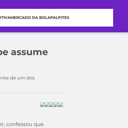
RTIVA
MERCADO DA BOLA
PALPITES
ube assume
idente de um dos
er, confessou que