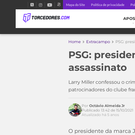
Mapa do Site
Política de privacidade
Pol
APOS
Home
Extracampo
PSG: pres
PSG: preside
assassinato
Acesse o perfil do autor
Larry Miller confessou o cri
no Twitter
patrocinadores do clube fr
Por
Octávio Almeida Jr
Publicado 13:42 de 15/10/2021
Atualizado há 5 anos
O presidente da marca J