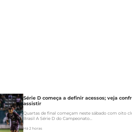
Série D começa a definir acessos; veja conf
assistir
Quartas de final começam neste sábado com oito clu
Brasil A Série D do Campeonato...
Há 2 horas