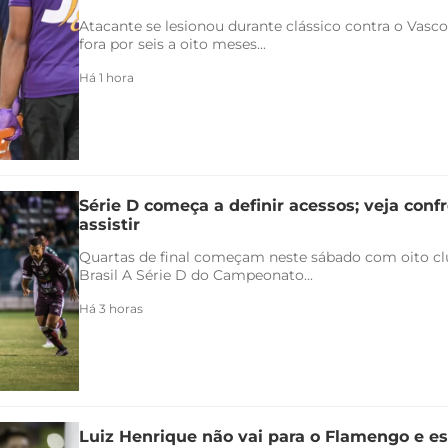
Atacante se lesionou durante clássico contra o Vasco 
fora por seis a oito meses...
Há 1 hora
Série D começa a definir acessos; veja conf
assistir
Quartas de final começam neste sábado com oito clu
Brasil A Série D do Campeonato...
Há 3 horas
Luiz Henrique não vai para o Flamengo e es