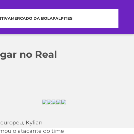
RTIVA
MERCADO DA BOLA
PALPITES
ogar no Real
 europeu, Kylian
irmou o atacante do time