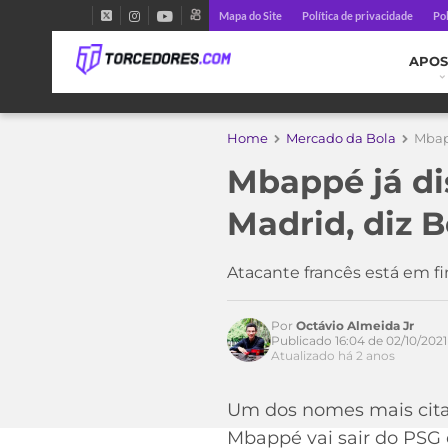
Mapa do Site
Política de privacidade
Pol
APOS
Home
Mercado da Bola
Mbapp
Mbappé já dis
Madrid, diz
Acesse o perfil do autor
Atacante francês está em f
no Twitter
Por
Octávio Almeida Jr
Publicado 16:04 de 02/10/2021
Atualizado há 2 anos
Um dos nomes mais citad
Mbappé vai sair do PSG 