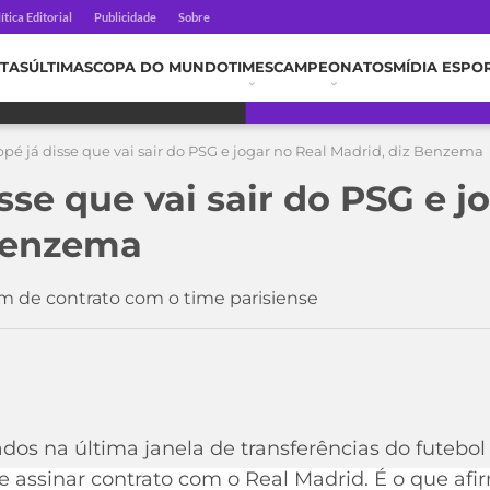
ítica Editorial
Publicidade
Sobre
TAS
ÚLTIMAS
COPA DO MUNDO
TIMES
CAMPEONATOS
MÍDIA ESPO
é já disse que vai sair do PSG e jogar no Real Madrid, diz Benzema
se que vai sair do PSG e j
 Benzema
im de contrato com o time parisiense
os na última janela de transferências do futebol
e assinar contrato com o Real Madrid. É o que af