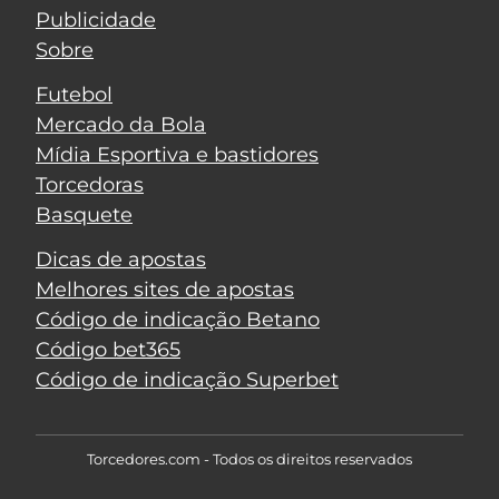
Publicidade
Sobre
Futebol
Mercado da Bola
Mídia Esportiva e bastidores
Torcedoras
Basquete
Dicas de apostas
Melhores sites de apostas
Código de indicação Betano
Código bet365
Código de indicação Superbet
Torcedores.com - Todos os direitos reservados