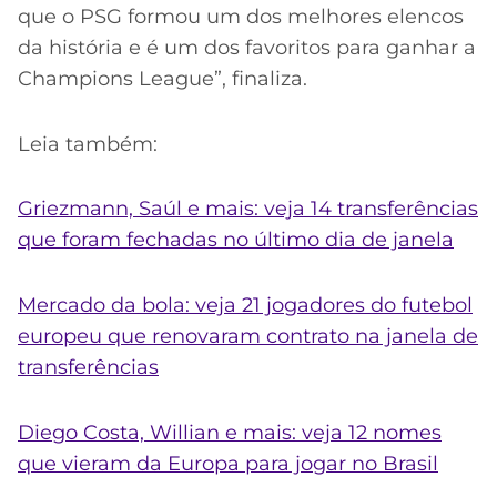
que o PSG formou um dos melhores elencos
da história e é um dos favoritos para ganhar a
Champions League”, finaliza.
Leia também:
Griezmann, Saúl e mais: veja 14 transferências
que foram fechadas no último dia de janela
Mercado da bola: veja 21 jogadores do futebol
europeu que renovaram contrato na janela de
transferências
Diego Costa, Willian e mais: veja 12 nomes
que vieram da Europa para jogar no Brasil