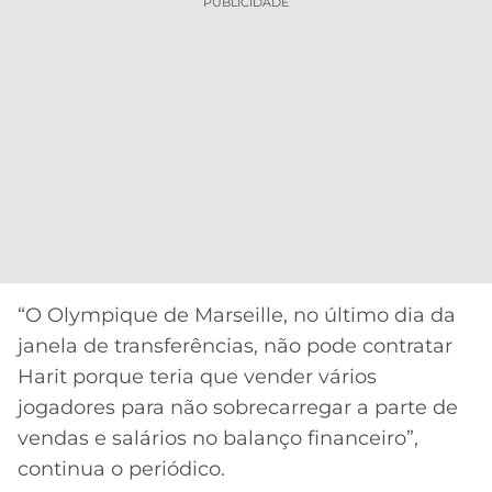
PUBLICIDADE
“O Olympique de Marseille, no último dia da
janela de transferências, não pode contratar
Harit porque teria que vender vários
jogadores para não sobrecarregar a parte de
vendas e salários no balanço financeiro”,
continua o periódico.