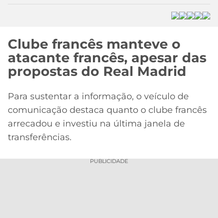
MERCADO
CÓDIGO
CORINTHIANS
DA
DE
LIBERTADORES
BOLA
INDICAÇÃO
Clube francês manteve o
SÃO
BET365
PAULO
COPA
atacante francês, apesar das
PALPITES
DO
propostas do Real Madrid
CÓDIGO
BRASIL
SANTOS
BETANO
Para sustentar a informação, o veículo de
PREMIER
FLAMENGO
comunicação destaca quanto o clube francês
MELHORES
LEAGUE
APPS
arrecadou e investiu na última janela de
DE
FLUMINENSE
transferências.
COPA
APOSTAS
SUL-
BOTAFOGO
AMERICANA
PUBLICIDADE
CASSINOS
ONLINE
VASCO
LIGA
DOS
MELHORES
CAMPEÕES
INTERNACIONAL