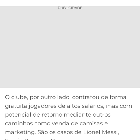
PUBLICIDADE
O clube, por outro lado, contratou de forma
gratuita jogadores de altos salários, mas com
potencial de retorno mediante outros
caminhos como venda de camisas e
marketing. São os casos de Lionel Messi,