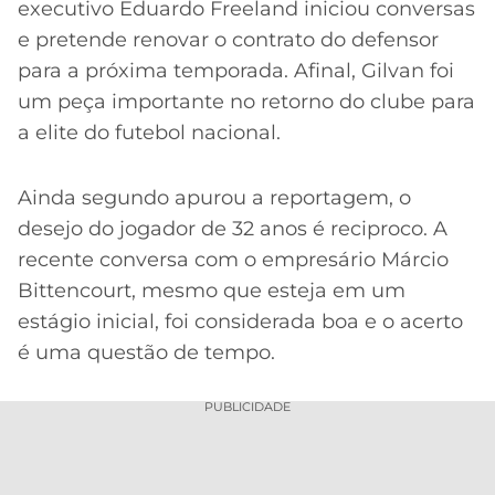
CASSINOS
executivo Eduardo Freeland iniciou conversas
ONLINE
LALIGA
e pretende renovar o contrato do defensor
2026
GRÊMIO
para a próxima temporada. Afinal, Gilvan foi
um peça importante no retorno do clube para
ATLÉTICO
a elite do futebol nacional.
MG
CRUZEIRO
Ainda segundo apurou a reportagem, o
desejo do jogador de 32 anos é reciproco. A
recente conversa com o empresário Márcio
Bittencourt, mesmo que esteja em um
estágio inicial, foi considerada boa e o acerto
é uma questão de tempo.
PUBLICIDADE