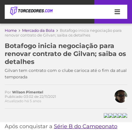
APOSTAS
Home
Mercado da Bola
Botafogo inicia negociação para
renovar contrato de Gilvan; saiba os detalhes
ÚLTIMAS
DICAS
Botafogo inicia negociação para
DE
renovar contrato de Gilvan; saiba os
APOSTA
COPA
detalhes
DO
MUNDO
MELHORES
Gilvan tem contrato com o clube carioca até o fim da atual
SITES
temporada
DE
TIMES
APOSTAS
Por
Wilson Pimentel
2026
Publicado 03:02 de 22/11/2021
Atualizado há 5 anos
CAMPEONATOS
MEU
TIME
CÓDIGO
MÍDIA
PROMOCIONAL
BRASILEIRÃO
Acesse o perfil do autor
ESPORTIVA
BETBOOM
PALMEIRAS
SÉRIE
Após conquistar a
Série B do Campeonato
no Twitter
A