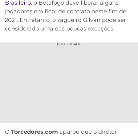
Brasileiro
, o Botafogo deve liberar alguns
MERCADO
CÓDIGO
CORINTHIANS
jogadores em final de contrato neste fim de
DA
DE
LIBERTADORES
2021. Entretanto, o zagueiro Gilvan pode ser
BOLA
INDICAÇÃO
SÃO
considerado uma das poucas exceções.
BET365
PAULO
COPA
PALPITES
DO
PUBLICIDADE
CÓDIGO
BRASIL
SANTOS
BETANO
PREMIER
FLAMENGO
MELHORES
LEAGUE
APPS
DE
FLUMINENSE
COPA
APOSTAS
SUL-
BOTAFOGO
AMERICANA
CASSINOS
ONLINE
VASCO
LIGA
DOS
MELHORES
CAMPEÕES
O
Torcedores.com
apurou que o diretor
INTERNACIONAL