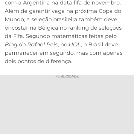
com a Argentina na data fifa de novembro.
MERCADO
CÓDIGO
CORINTHIANS
Além de garantir vaga na próxima Copa do
DA
DE
LIBERTADORES
Mundo, a seleção brasileira também deve
BOLA
INDICAÇÃO
SÃO
encostar na Bélgica no ranking de seleções
BET365
PAULO
COPA
da Fifa. Segundo matemáticas feitas pelo
PALPITES
DO
Blog do Rafael Reis
, no
UOL
, o Brasil deve
CÓDIGO
BRASIL
SANTOS
BETANO
permanecer em segundo, mas com apenas
dois pontos de diferença.
PREMIER
FLAMENGO
MELHORES
LEAGUE
APPS
PUBLICIDADE
DE
FLUMINENSE
COPA
APOSTAS
SUL-
BOTAFOGO
AMERICANA
CASSINOS
ONLINE
VASCO
LIGA
DOS
MELHORES
CAMPEÕES
INTERNACIONAL