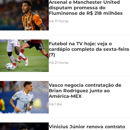
Arsenal e Manchester United
disputam promessa do
Fluminense de R$ 218 milhões
Há 17 horas
Futebol na TV hoje: veja o
cardápio completo da sexta-feira
(7)
Há 21 horas
Vasco negocia contratação de
Brian Rodríguez junto ao
América-MEX
Há 1 dia
Vinicius Júnior renova contrato