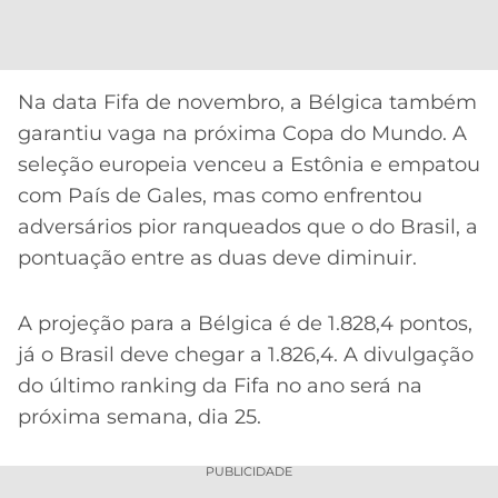
CASSINOS
ONLINE
LALIGA
2026
GRÊMIO
Na data Fifa de novembro, a Bélgica também
ATLÉTICO
garantiu vaga na próxima Copa do Mundo. A
MG
seleção europeia venceu a Estônia e empatou
com País de Gales, mas como enfrentou
CRUZEIRO
adversários pior ranqueados que o do Brasil, a
pontuação entre as duas deve diminuir.
A projeção para a Bélgica é de 1.828,4 pontos,
já o Brasil deve chegar a 1.826,4. A divulgação
do último ranking da Fifa no ano será na
próxima semana, dia 25.
PUBLICIDADE