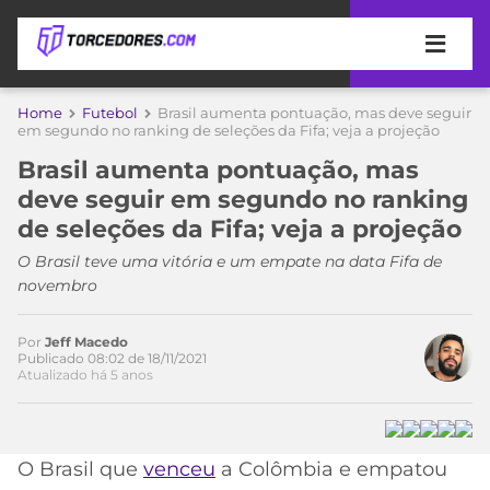
APOSTAS
Home
Futebol
Brasil aumenta pontuação, mas deve seguir
Acesse o perfil do autor
em segundo no ranking de seleções da Fifa; veja a projeção
ÚLTIMAS
DICAS
no Twitter
Brasil aumenta pontuação, mas
DE
deve seguir em segundo no ranking
APOSTA
COPA
de seleções da Fifa; veja a projeção
DO
MUNDO
MELHORES
O Brasil teve uma vitória e um empate na data Fifa de
SITES
novembro
DE
TIMES
APOSTAS
Por
Jeff Macedo
2026
Publicado 08:02 de 18/11/2021
Atualizado há 5 anos
CAMPEONATOS
MEU
TIME
CÓDIGO
MÍDIA
PROMOCIONAL
BRASILEIRÃO
ESPORTIVA
BETBOOM
PALMEIRAS
SÉRIE
O Brasil que
venceu
a Colômbia e empatou
A