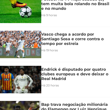
tem muita bola rolando no Brasil
e no mundo
Há 9 horas
Vasco chega a acordo por
Santiago Sosa e corre contra o
tempo por estreia
Há 19 horas
Endrick é disputado por quatro
clubes europeus e deve deixar o
Real Madrid
Há 20 horas
Bap trava negociação milionária
do Flamengo por Luiz Henrique