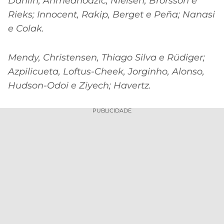
Dahlin, Ahmedhodzic, Nielsen, Brorsson e
CASSINOS
ONLINE
Rieks; Innocent, Rakip, Berget e Peña; Nanasi
LALIGA
2026
GRÊMIO
e Colak.
ATLÉTICO
Mendy, Christensen, Thiago Silva e Rüdiger;
MG
Azpilicueta, Loftus-Cheek, Jorginho, Alonso,
Hudson-Odoi e Ziyech; Havertz.
CRUZEIRO
PUBLICIDADE