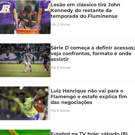
Lesão em clássico tira John
Kennedy do restante da
temporada do Fluminense
Há 2 horas
Série D começa a definir acessos;
veja confrontos, formato e onde
assistir
Há 4 horas
Luiz Henrique não vai para o
Flamengo e estafe explica fim
das negociações
Há 5 horas
Futebol na TV hoje: sábado (8)