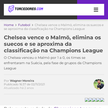
APOSTAS
Home
Futebol
Chelsea vence o Malmö, elimina os suecos e
se aproxima da classificação na Champions League
ÚLTIMAS
DICAS
Chelsea vence o Malmö, elimina os
DE
suecos e se aproxima da
APOSTA
COPA
classificação na Champions League
DO
MUNDO
MELHORES
O Chelsea venceu o Malmö por 1 a 0, os times se
SITES
enfrentaram na Suécia, pela fase de grupos da Champions
DE
League
TIMES
APOSTAS
2026
Por
Wagner Moreira
CAMPEONATOS
MEU
Publicado 16:37 de 02/11/2021
Atualizado há 2 anos
TIME
CÓDIGO
Acesse o perfil do autor
MÍDIA
PROMOCIONAL
BRASILEIRÃO
no Twitter
ESPORTIVA
BETBOOM
PALMEIRAS
SÉRIE
A