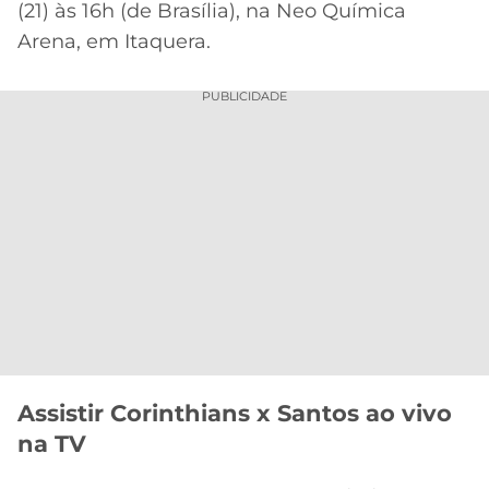
(21) às 16h (de Brasília), na Neo Química
Acesse o perfil do autor
MERCADO
CÓDIGO
CORINTHIANS
no Twitter
Arena, em Itaquera.
DA
DE
LIBERTADORES
BOLA
INDICAÇÃO
SÃO
PUBLICIDADE
BET365
PAULO
COPA
PALPITES
DO
CÓDIGO
BRASIL
SANTOS
BETANO
PREMIER
FLAMENGO
MELHORES
LEAGUE
APPS
DE
FLUMINENSE
COPA
APOSTAS
SUL-
BOTAFOGO
AMERICANA
CASSINOS
ONLINE
Assistir Corinthians x Santos ao vivo
VASCO
LIGA
na TV
DOS
MELHORES
CAMPEÕES
INTERNACIONAL