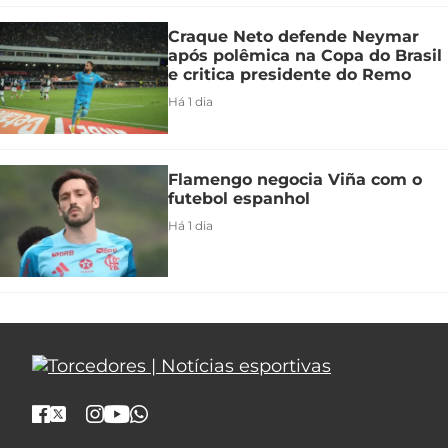
Craque Neto defende Neymar
após polêmica na Copa do Brasil
e critica presidente do Remo
Há 1 dia
Flamengo negocia Viña com o
futebol espanhol
Há 1 dia