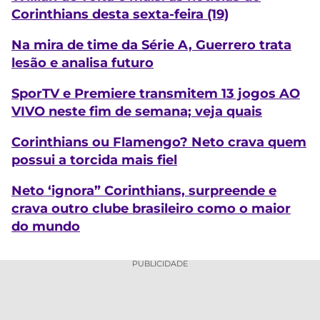
Corinthians desta sexta-feira (19)
Na mira de time da Série A, Guerrero trata
lesão e analisa futuro
SporTV e Premiere transmitem 13 jogos AO
VIVO neste fim de semana; veja quais
Corinthians ou Flamengo? Neto crava quem
possui a torcida mais fiel
Neto ‘ignora” Corinthians, surpreende e
crava outro clube brasileiro como o maior
do mundo
PUBLICIDADE