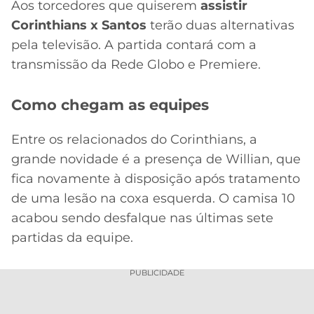
CASSINOS
Aos torcedores que quiserem
assistir
ONLINE
LALIGA
Corinthians x Santos
terão duas alternativas
2026
GRÊMIO
pela televisão. A partida contará com a
transmissão da Rede Globo e Premiere.
ATLÉTICO
MG
Como chegam as equipes
CRUZEIRO
Entre os relacionados do Corinthians, a
grande novidade é a presença de Willian, que
fica novamente à disposição após tratamento
de uma lesão na coxa esquerda. O camisa 10
acabou sendo desfalque nas últimas sete
partidas da equipe.
PUBLICIDADE