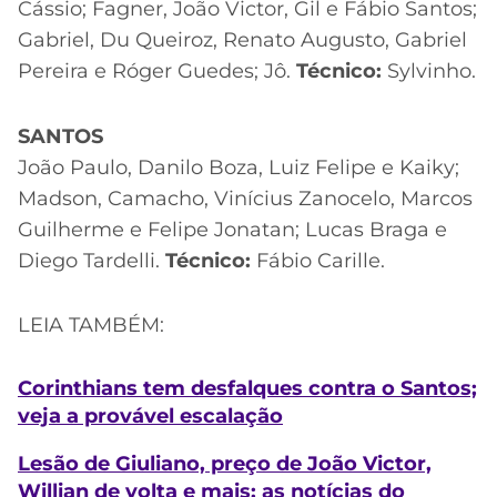
Cássio; Fagner, João Victor, Gil e Fábio Santos;
Gabriel, Du Queiroz, Renato Augusto, Gabriel
Pereira e Róger Guedes; Jô.
Técnico:
Sylvinho.
SANTOS
João Paulo, Danilo Boza, Luiz Felipe e Kaiky;
Madson, Camacho, Vinícius Zanocelo, Marcos
Guilherme e Felipe Jonatan; Lucas Braga e
Diego Tardelli.
Técnico:
Fábio Carille.
LEIA TAMBÉM:
Corinthians tem desfalques contra o Santos;
veja a provável escalação
Lesão de Giuliano, preço de João Victor,
Willian de volta e mais: as notícias do