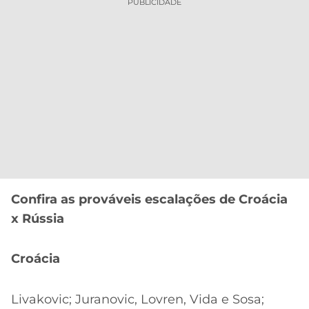
PUBLICIDADE
Confira as prováveis escalações de Croácia
x Rússia
Croácia
Livakovic; Juranovic, Lovren, Vida e Sosa;