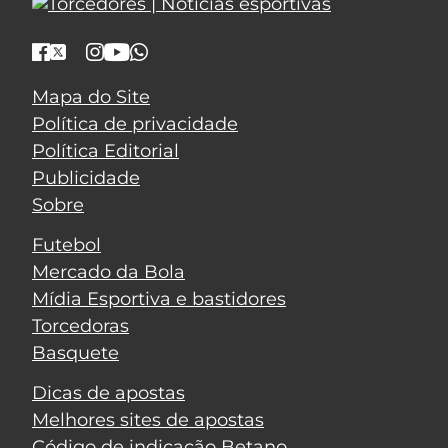
Mapa do Site
Política de privacidade
Política Editorial
Publicidade
Sobre
Futebol
Mercado da Bola
Mídia Esportiva e bastidores
Torcedoras
Basquete
Dicas de apostas
Melhores sites de apostas
Código de indicação Betano