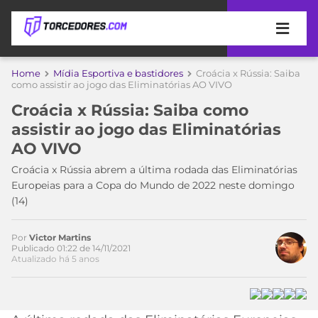
APOSTAS
Home
Mídia Esportiva e bastidores
Croácia x Rússia: Saiba
como assistir ao jogo das Eliminatórias AO VIVO
ÚLTIMAS
DICAS
Croácia x Rússia: Saiba como
DE
assistir ao jogo das Eliminatórias
APOSTA
COPA
AO VIVO
DO
MUNDO
MELHORES
Croácia x Rússia abrem a última rodada das Eliminatórias
SITES
Europeias para a Copa do Mundo de 2022 neste domingo
DE
(14)
TIMES
APOSTAS
2026
Por
Victor Martins
CAMPEONATOS
MEU
Publicado 01:22 de 14/11/2021
Atualizado há 5 anos
TIME
CÓDIGO
MÍDIA
PROMOCIONAL
BRASILEIRÃO
ESPORTIVA
BETBOOM
PALMEIRAS
SÉRIE
A