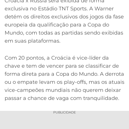
CASSINOS
Croácia x Rússia será exibida de forma
ONLINE
exclusiva no Estádio TNT Sports. A Warner
LALIGA
2026
GRÊMIO
detém os direitos exclusivos dos jogos da fase
europeia da qualificação para a Copa do
ATLÉTICO
Mundo, com todas as partidas sendo exibidas
MG
em suas plataformas.
CRUZEIRO
Com 20 pontos, a Croácia é vice-líder da
chave e tem de vencer para se classificar de
forma direta para a Copa do Mundo. A derrota
ou o empate levam os play-offs, mas os atuais
vice-campeões mundiais não querem deixar
passar a chance de vaga com tranquilidade.
Acesse o perfil do autor
PUBLICIDADE
no Twitter