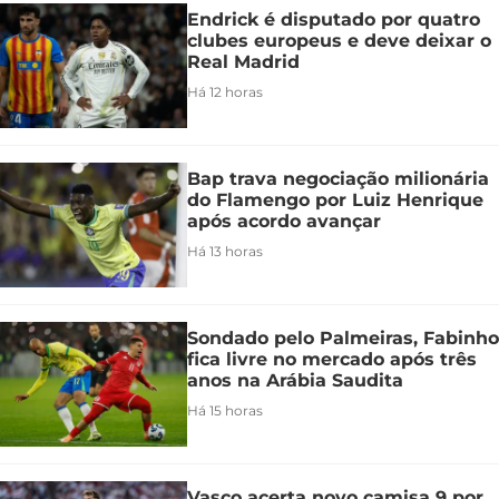
Endrick é disputado por quatro
clubes europeus e deve deixar o
Real Madrid
Há 12 horas
Bap trava negociação milionária
do Flamengo por Luiz Henrique
após acordo avançar
Há 13 horas
Sondado pelo Palmeiras, Fabinho
fica livre no mercado após três
anos na Arábia Saudita
Há 15 horas
Vasco acerta novo camisa 9 por