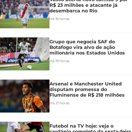
R$ 23 milhões e atacante já
desembarca no Rio
Há 16 horas
Grupo que negocia SAF do
Botafogo vira alvo de ação
milionária nos Estados Unidos
Há 19 horas
Arsenal e Manchester United
disputam promessa do
Fluminense de R$ 218 milhões
Há 21 horas
Futebol na TV hoje: veja o
cardápio completo da sexta-feira