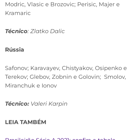
Modric, Vlasic e Brozovic; Perisic, Majer e
Kramaric
Técnico
: Zlatko Dalic
Rússia
Safonov; Karavayev, Chistyakov, Osipenko e
Terekov; Glebov, Zobnin e Golovin; Smolov,
Miranchuk e Ionov
Técnico:
Valeri Karpin
LEIA TAMBÉM