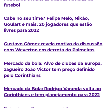
futebol
Cabe no seu time? Felipe Melo, Nikão,
Goulart e mais: 20 jogadores que estão
livres para 2022
Gustavo Gómez revela motivo da discussão
com Weverton em derrota do Palmeiras
Mercado da bola: Alvo de clubes da Europa,
zagueiro João Victor tem preço definido
pelo Corinthians
Mercado da Bola: Rodrigo Varanda volta ao
Corinthians e tem planejamento para 2022