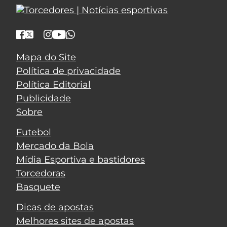
Mapa do Site
Política de privacidade
Política Editorial
Publicidade
Sobre
Futebol
Mercado da Bola
Mídia Esportiva e bastidores
Torcedoras
Basquete
Dicas de apostas
Melhores sites de apostas