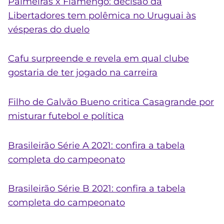
Palmeiras x Flamengo: decisão da
Libertadores tem polêmica no Uruguai às
vésperas do duelo
Cafu surpreende e revela em qual clube
gostaria de ter jogado na carreira
Filho de Galvão Bueno critica Casagrande por
misturar futebol e política
Brasileirão Série A 2021: confira a tabela
completa do campeonato
Brasileirão Série B 2021: confira a tabela
completa do campeonato