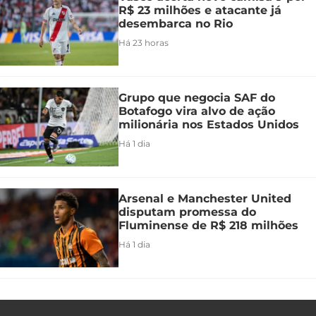
R$ 23 milhões e atacante já
desembarca no Rio
Há 23 horas
Grupo que negocia SAF do
Botafogo vira alvo de ação
milionária nos Estados Unidos
Há 1 dia
Arsenal e Manchester United
disputam promessa do
Fluminense de R$ 218 milhões
Há 1 dia