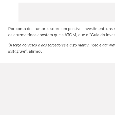
Por conta dos rumores sobre um possível investimento, as r
os cruzmaltinos apostam que a ATOM, que o “Guia do Invest
“A força do Vasco e dos torcedores é algo maravilhoso e admirá
Instagram”
, afirmou.
— Twitta Vasco (@TwittaVasco)
November 22, 2021