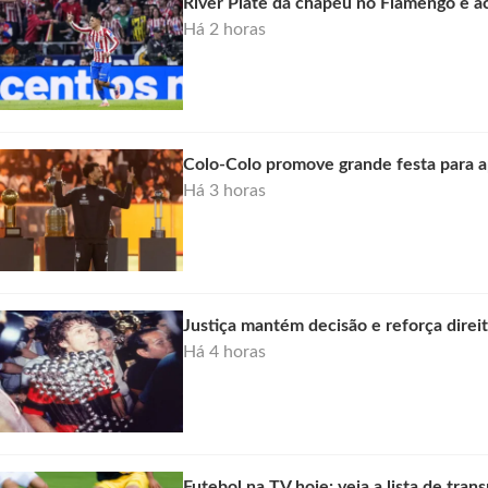
River Plate dá chapéu no Flamengo e a
Há 2 horas
Colo-Colo promove grande festa para a
Há 3 horas
Justiça mantém decisão e reforça direi
Há 4 horas
Futebol na TV hoje: veja a lista de trans