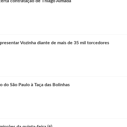
certa contratação de Thiago Almada
presentar Vozinha diante de mais de 35 mil torcedores
to do São Paulo à Taça das Bolinhas
missões da quinta-feira (6)