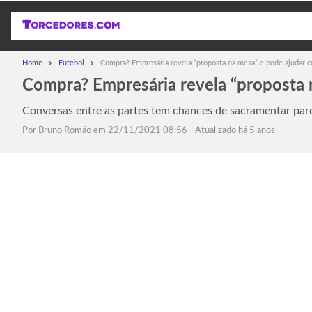
Home
Futebol
Compra? Empresária revela “proposta na mesa” e pode ajudar 
Compra? Empresária revela “proposta 
Conversas entre as partes tem chances de sacramentar par
Por
Bruno Romão
em 22/11/2021 08:56 - Atualizado há 5 anos